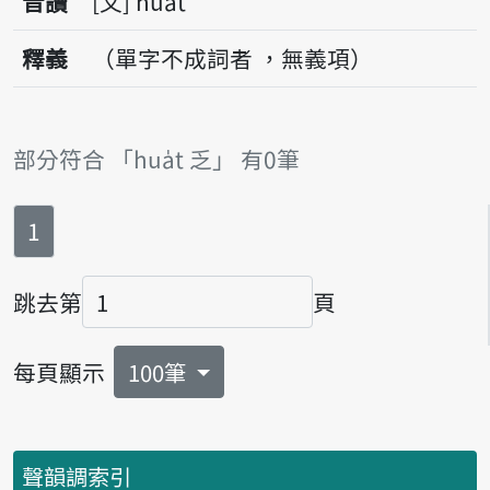
音讀
文
hua̍t
釋義
（單字不成詞者 ，無義項）
部分符合 「hua̍t 乏」 有0筆
第
頁
1
跳去第
頁
頁碼
每頁顯示
100筆
聲韻調索引