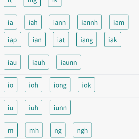
ia
iah
iann
iannh
iam
iap
ian
iat
iang
iak
iau
iauh
iaunn
io
ioh
iong
iok
iu
iuh
iunn
m
mh
ng
ngh