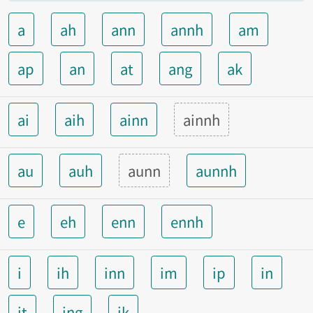
a
ah
ann
annh
am
ap
an
at
ang
ak
ai
aih
ainn
ainnh
au
auh
aunn
aunnh
e
eh
enn
ennh
i
ih
inn
im
ip
in
it
ing
ik