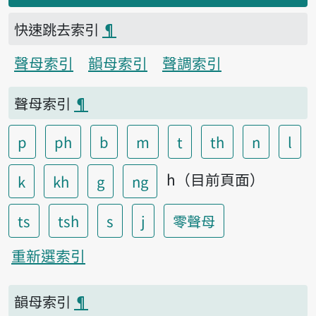
快速跳去索引
¶
聲母索引
韻母索引
聲調索引
聲母索引
¶
p
ph
b
m
t
th
n
l
h（目前頁面）
k
kh
g
ng
ts
tsh
s
j
零聲母
重新選索引
韻母索引
¶