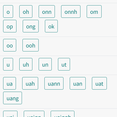
o
oh
onn
onnh
om
op
ong
ok
oo
ooh
u
uh
un
ut
ua
uah
uann
uan
uat
uang