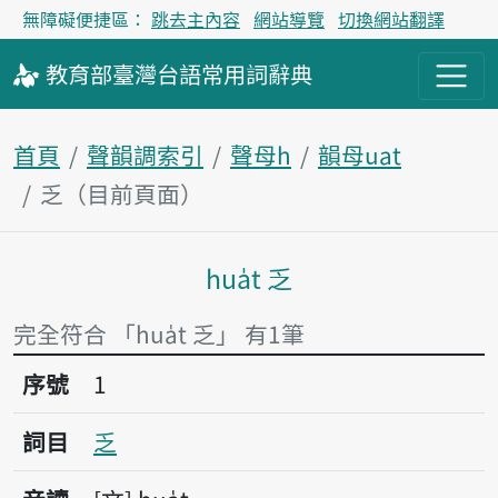
無障礙便捷區：
跳去主內容
網站導覽
切換網站翻譯
教育部
臺灣台語
常用詞
辭典
首頁
聲韻調索引
聲母h
韻母uat
乏（目前頁面）
hua̍t 乏
主內容區塊
完全符合 「hua̍t 乏」 有1筆
序號1乏
序號
1
詞目
乏