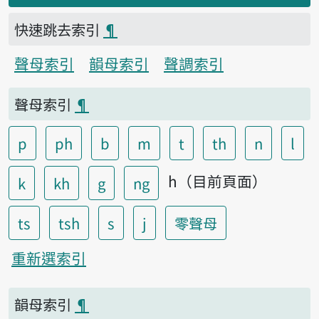
快速跳去索引
¶
聲母索引
韻母索引
聲調索引
聲母索引
¶
p
ph
b
m
t
th
n
l
h（目前頁面）
k
kh
g
ng
ts
tsh
s
j
零聲母
重新選索引
韻母索引
¶