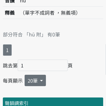
音讀
hū
釋義
（單字不成詞者 ，無義項）
部分符合 「hū 附」 有0筆
第
頁
1
跳去第
頁
頁碼
每頁顯示
20筆
聲韻調索引