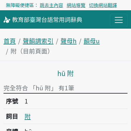
無障礙便捷區：
跳去主內容
網站導覽
切換網站翻譯
教育部
臺灣台語
常用詞
辭典
首頁
聲韻調索引
聲母h
韻母u
附（目前頁面）
hū 附
主內容區塊
完全符合 「hū 附」 有1筆
序號1附
序號
1
詞目
附