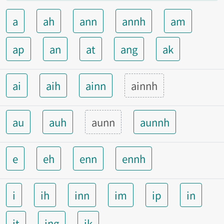
a
ah
ann
annh
am
ap
an
at
ang
ak
ai
aih
ainn
ainnh
au
auh
aunn
aunnh
e
eh
enn
ennh
i
ih
inn
im
ip
in
it
ing
ik