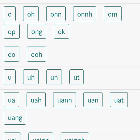
o
oh
onn
onnh
om
op
ong
ok
oo
ooh
u
uh
un
ut
ua
uah
uann
uan
uat
uang