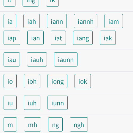
ia
iah
iann
iannh
iam
iap
ian
iat
iang
iak
iau
iauh
iaunn
io
ioh
iong
iok
iu
iuh
iunn
m
mh
ng
ngh