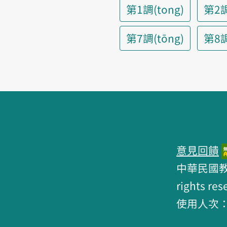
第1調(tong)
第2調
第7調(tōng)
第8調(
頁腳區塊
意見回饋
中華民國教育部 
rights res
使用人次：6