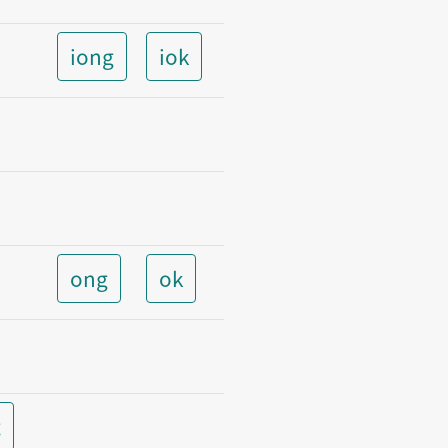
iong
iok
ong
ok
t