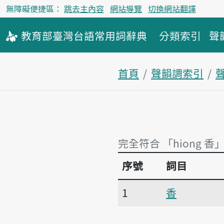
無障礙便捷區：
跳去主內容
網站導覽
切換網站翻譯
教育部
臺灣台語
常用詞
辭典
分類索引
聲
首頁
聲韻調索引
完全符合 「hiong 香
序號
詞目
完全符合 「hiong 香」
1
香