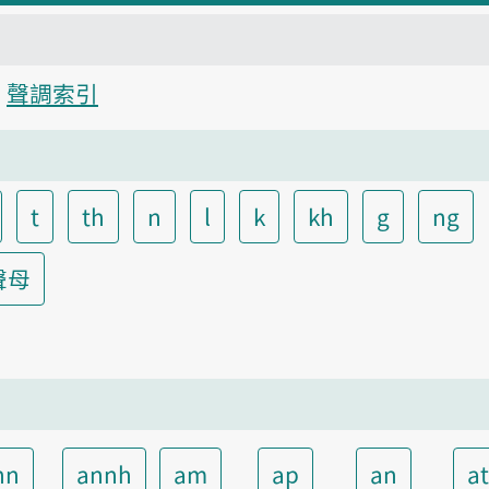
聲調索引
t
th
n
l
k
kh
g
ng
聲母
nn
annh
am
ap
an
a