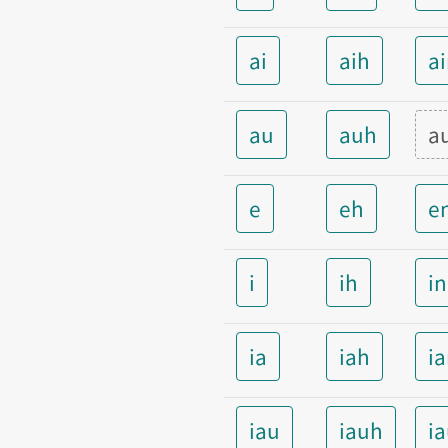
ai
aih
a
au
auh
a
e
eh
e
i
ih
i
ia
iah
i
iau
iauh
i