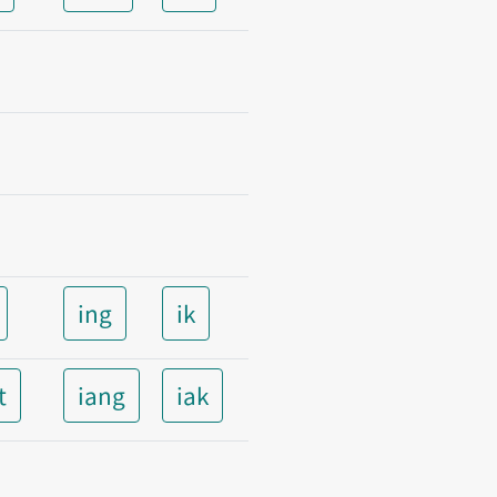
ing
ik
t
iang
iak