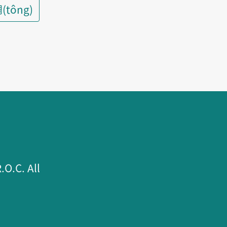
(tông)
.C. All