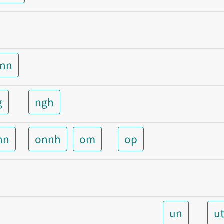
unn
g
ngh
nn
onnh
om
op
un
u