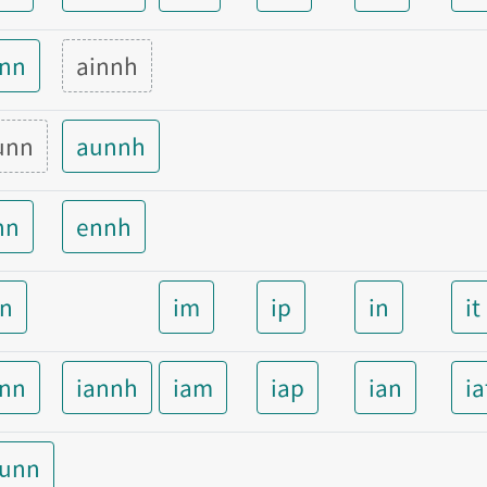
inn
ainnh
unn
aunnh
nn
ennh
nn
im
ip
in
it
ann
iannh
iam
iap
ian
ia
aunn