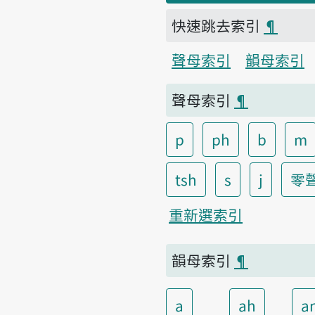
快速跳去索引
¶
聲母索引
韻母索引
聲母索引
¶
p
ph
b
m
tsh
s
j
零
重新選索引
韻母索引
¶
a
ah
a