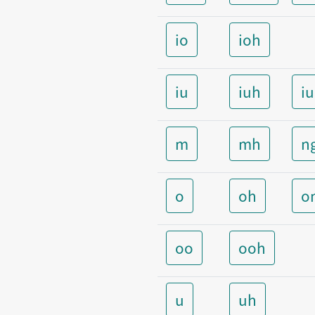
io
ioh
iu
iuh
i
m
mh
n
o
oh
o
oo
ooh
u
uh