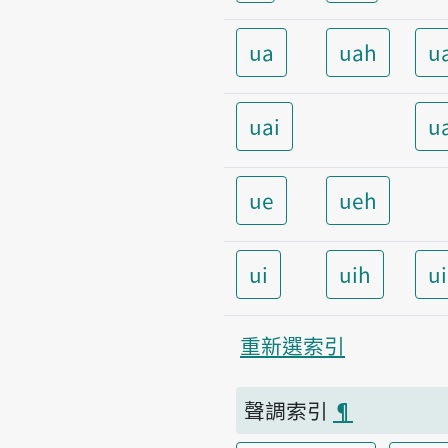
ua
uah
u
uai
u
ue
ueh
ui
uih
u
重新選索引
聲調索引
¶