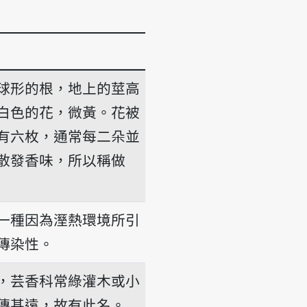
球形的根，地上的莖高
白色的花，微黃。花被
有六枚，通常每二朵並
-hiong
散發香味，所以稱做
一種因為溼熱環境所引
傳染性。
，芸香科常綠灌木或小
傳甚遠，故有此名。