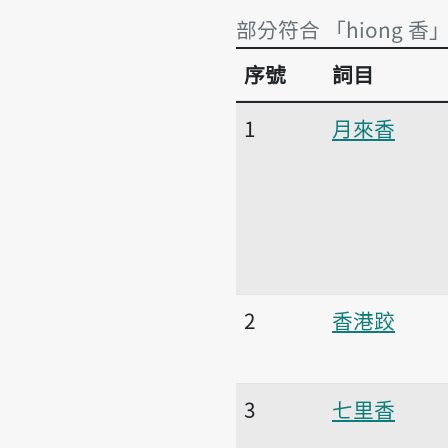
部分符合 「hiong 香
序號
詞目
部分符合 「hiong 香」
1
月來香
2
香港跤
3
七里香