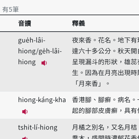
」 有5筆
音讀
釋義
 有5筆
gue̍h-lâi-
夜來香。花名。地下有
hiong/ge̍h-lâi-
達六十多公分。秋天開
hiong
呈現漏斗的形狀，雄蕊
播放音讀gue̍h-lâi-hiong/ge̍h-lâi
生。因為在月亮出現時
「月來香」。
hiong-káng-kha
香港腳、腳癬。病名。
起的腳部皮膚癬，具有
播放音讀hiong-káng-kha
tshit-lí-hiong
月橘之別名，又名月桔
喬木，盛開時濃郁花香