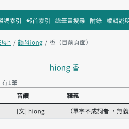
韻調索引
部首索引
總筆畫搜尋
附錄
編輯說
聲母h
韻母iong
香（目前頁面）
主內容區塊
hiong 香
」 有1筆
音讀
釋義
 有1筆
文
hiong
（單字不成詞者 ，無