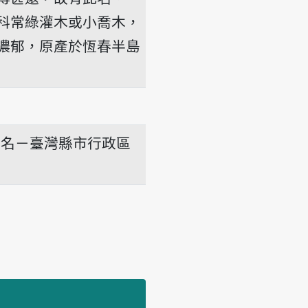
科常綠灌木或小喬木，
濃郁，原產於恆春半島
地名－臺灣縣市行政區