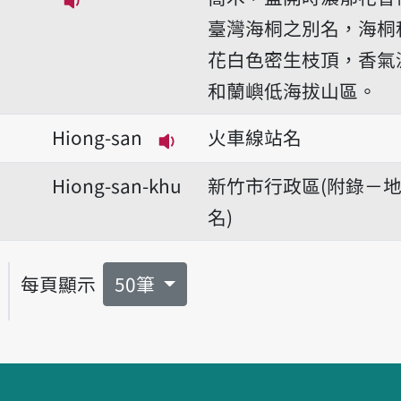
播放音讀tshit-lí-hiong
臺灣海桐之別名，海桐
花白色密生枝頂，香氣
和蘭嶼低海拔山區。
Hiong-san
火車線站名
播放音讀Hiong-san
Hiong-san-khu
新竹市行政區(附錄－
名)
每頁顯示
50筆