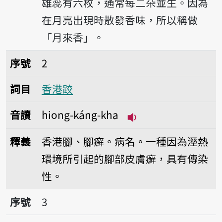
雄蕊有六枚，通常每二朵並生。因為
在月亮出現時散發香味，所以稱做
「月來香」。
序號2香港跤
序號
2
詞目
香港跤
音讀
hiong-káng-kha
播放音讀hiong-káng
釋義
香港腳、腳癬。病名。一種因為溼熱
環境所引起的腳部皮膚癬，具有傳染
性。
序號3七里香
序號
3