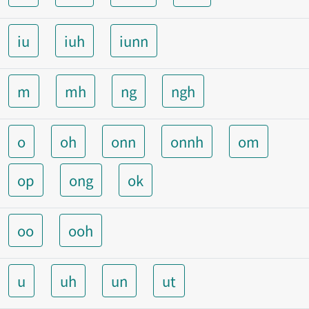
iu
iuh
iunn
m
mh
ng
ngh
o
oh
onn
onnh
om
op
ong
ok
oo
ooh
u
uh
un
ut