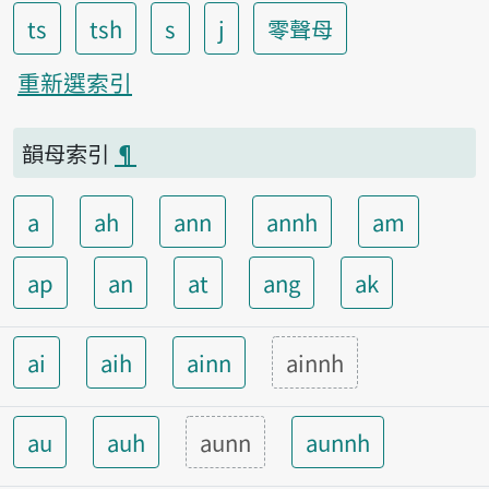
ts
tsh
s
j
零聲母
重新選索引
韻母索引
¶
a
ah
ann
annh
am
ap
an
at
ang
ak
ai
aih
ainn
ainnh
au
auh
aunn
aunnh