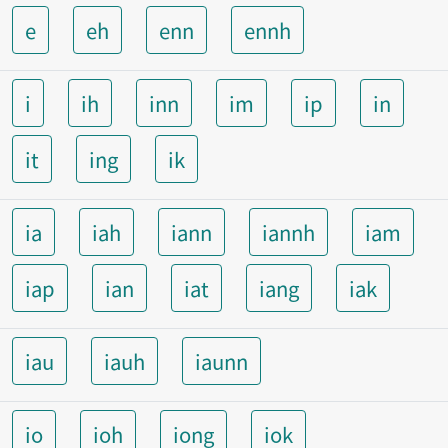
e
eh
enn
ennh
i
ih
inn
im
ip
in
it
ing
ik
ia
iah
iann
iannh
iam
iap
ian
iat
iang
iak
iau
iauh
iaunn
io
ioh
iong
iok