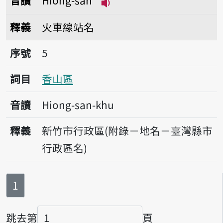
音讀
Hiong-san
播放音讀Hiong-san
釋義
火車線站名
序號5香山區
序號
5
詞目
香山區
音讀
Hiong-san-khu
釋義
新竹市行政區(附錄－地名－臺灣縣市
行政區名)
第
頁
1
跳去第
頁