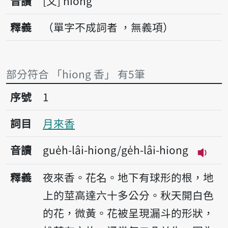
音讀
文
hiong
釋義
（單字不成詞者 ，無義項）
部分符合 「hiong 香」 有5筆
序號1月來香
序號
1
詞目
月來香
音讀
gue̍h-lâi-hiong/ge̍h-lâi-hiong
播放音讀
釋義
夜來香。花名。地下有球形的根，地
上的莖高達六十多公分。秋天開白色
的花，微黃。花被呈現漏斗的形狀，