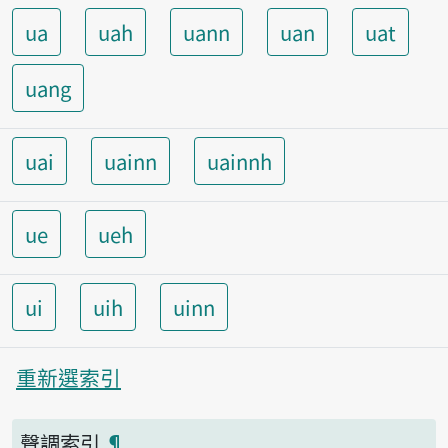
ua
uah
uann
uan
uat
uang
uai
uainn
uainnh
ue
ueh
ui
uih
uinn
重新選索引
聲調索引
¶