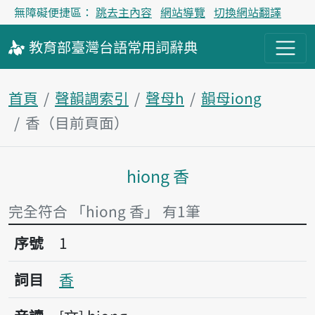
無障礙便捷區：
跳去主內容
網站導覽
切換網站翻譯
教育部
臺灣台語
常用詞
辭典
首頁
聲韻調索引
聲母h
韻母iong
香（目前頁面）
hiong 香
主內容區塊
完全符合 「hiong 香」 有1筆
序號1香
序號
1
詞目
香