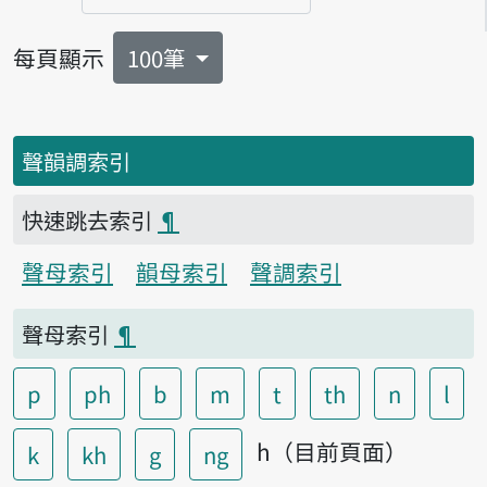
頁碼
每頁顯示
100筆
聲韻調索引
快速跳去索引
¶
聲母索引
韻母索引
聲調索引
聲母索引
¶
p
ph
b
m
t
th
n
l
h（目前頁面）
k
kh
g
ng