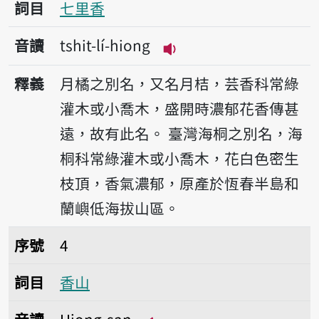
詞目
七里香
音讀
tshit-lí-hiong
播放音讀tshit-lí-hiong
釋義
月橘之別名，又名月桔，芸香科常綠
灌木或小喬木，盛開時濃郁花香傳甚
遠，故有此名。
臺灣海桐之別名，海
桐科常綠灌木或小喬木，花白色密生
枝頂，香氣濃郁，原產於恆春半島和
蘭嶼低海拔山區。
序號4香山
序號
4
詞目
香山