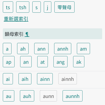
ts
tsh
s
j
零聲母
重新選索引
韻母索引
¶
a
ah
ann
annh
am
ap
an
at
ang
ak
ai
aih
ainn
ainnh
au
auh
aunn
aunnh