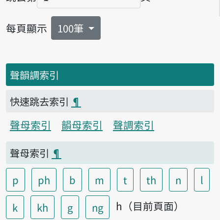
頁碼
每頁顯示
100筆
聲韻調索引
快速跳去索引
¶
聲母索引
韻母索引
聲調索引
聲母索引
¶
p
ph
b
m
t
th
n
l
h（目前頁面）
k
kh
g
ng