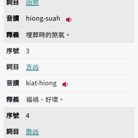
詞目
凶煞
音讀
hiong-suah
播放音讀hiong-suah
釋義
埋葬時的煞氣。
序號3吉凶
序號
3
詞目
吉凶
音讀
kiat-hiong
播放音讀kiat-hiong
釋義
福禍、好壞。
序號4散凶
序號
4
詞目
散凶