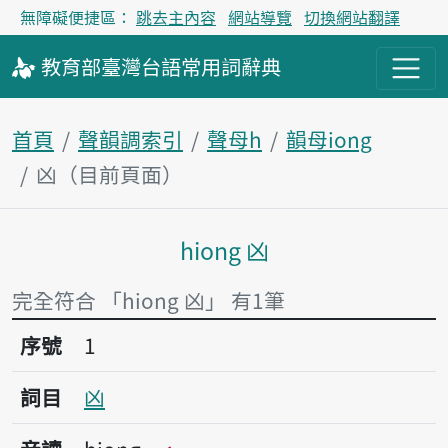
無障礙便捷區：
跳去主內容
網站導覽
切換網站翻譯
教育部
臺灣台語
常用詞
辭典
首頁
聲韻調索引
聲母h
韻母iong
凶（目前頁面）
hiong 凶
主內容區塊
完全符合 「hiong 凶」 有1筆
序號1凶
序號
1
詞目
凶