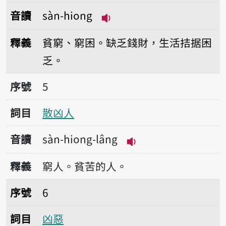
音讀
sàn-hiong
播放音讀sàn-hiong
釋義
貧窮、窮困。缺乏錢財，生活拮据困
乏。
序號5散凶人
序號
5
詞目
散凶人
音讀
sàn-hiong-lâng
播放音讀sàn-hiong-l
釋義
窮人。貧苦的人。
序號6凶惡
序號
6
詞目
凶惡