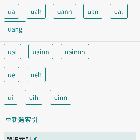
ua
uah
uann
uan
uat
uang
uai
uainn
uainnh
ue
ueh
ui
uih
uinn
重新選索引
聲調索引
¶