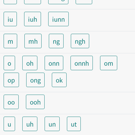
iu
iuh
iunn
m
mh
ng
ngh
o
oh
onn
onnh
om
op
ong
ok
oo
ooh
u
uh
un
ut