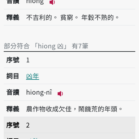
音讀
hiong
播放音讀hiong
釋義
不吉利的。
貧窮。
年穀不熟的。
部分符合 「hiong 凶」 有7筆
序號1凶年
序號
1
詞目
凶年
音讀
hiong-nî
播放音讀hiong-nî
釋義
農作物收成欠佳，鬧饑荒的年頭。
序號2凶煞
序號
2