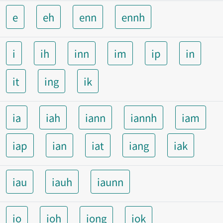
e
eh
enn
ennh
i
ih
inn
im
ip
in
it
ing
ik
ia
iah
iann
iannh
iam
iap
ian
iat
iang
iak
iau
iauh
iaunn
io
ioh
iong
iok