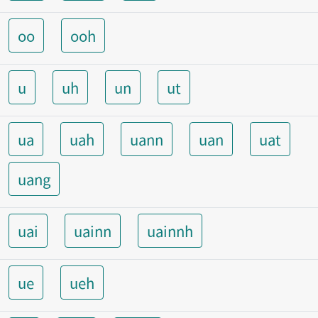
oo
ooh
u
uh
un
ut
ua
uah
uann
uan
uat
uang
uai
uainn
uainnh
ue
ueh