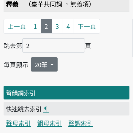
釋義
（臺華共同詞 ，無義項）
第
頁
上一頁
1
2
3
4
下一頁
跳去第
頁
頁碼
每頁顯示
20筆
聲韻調索引
快速跳去索引
¶
聲母索引
韻母索引
聲調索引