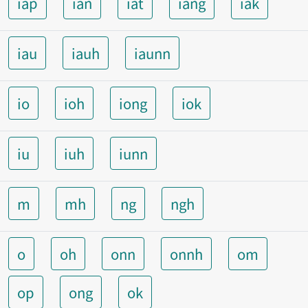
iap
ian
iat
iang
iak
iau
iauh
iaunn
io
ioh
iong
iok
iu
iuh
iunn
m
mh
ng
ngh
o
oh
onn
onnh
om
op
ong
ok