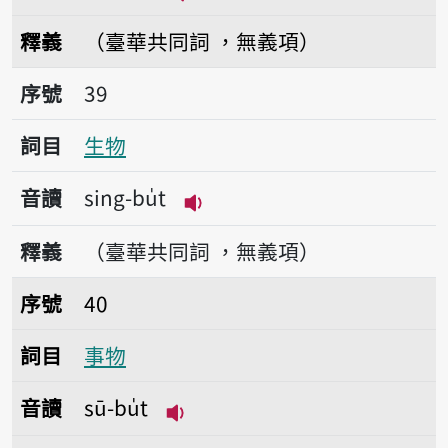
播放音讀sìn-bu̍t
釋義
（臺華共同詞 ，無義項）
序號39生物
序號
39
詞目
生物
音讀
sing-bu̍t
播放音讀sing-bu̍t
釋義
（臺華共同詞 ，無義項）
序號40事物
序號
40
詞目
事物
音讀
sū-bu̍t
播放音讀sū-bu̍t