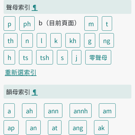
聲母索引
¶
b（目前頁面）
p
ph
m
t
th
n
l
k
kh
g
ng
h
ts
tsh
s
j
零聲母
重新選索引
韻母索引
¶
a
ah
ann
annh
am
ap
an
at
ang
ak