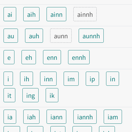
ai
aih
ainn
ainnh
au
auh
aunn
aunnh
e
eh
enn
ennh
i
ih
inn
im
ip
in
it
ing
ik
ia
iah
iann
iannh
iam