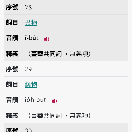
序號28異物
序號
28
詞目
異物
音讀
ī-bu̍t
播放音讀ī-bu̍t
釋義
（臺華共同詞 ，無義項）
序號29藥物
序號
29
詞目
藥物
音讀
io̍h-bu̍t
播放音讀io̍h-bu̍t
釋義
（臺華共同詞 ，無義項）
序號30刊物
序號
30