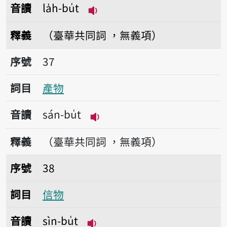
音讀
la̍h-bu̍t
播放音讀la̍h-bu̍t
釋義
（臺華共同詞 ，無義項）
序號37產物
序號
37
詞目
產物
音讀
sán-bu̍t
播放音讀sán-bu̍t
釋義
（臺華共同詞 ，無義項）
序號38信物
序號
38
詞目
信物
音讀
sìn-bu̍t