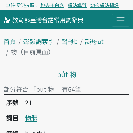
無障礙便捷區：
跳去主內容
網站導覽
切換網站翻譯
教育部
臺灣台語
常用詞
辭典
首頁
聲韻調索引
聲母b
韻母ut
物（目前頁面）
bu̍t 物
主內容區塊
部分符合 「bu̍t 物」 有64筆
序號21物體
序號
21
詞目
物體