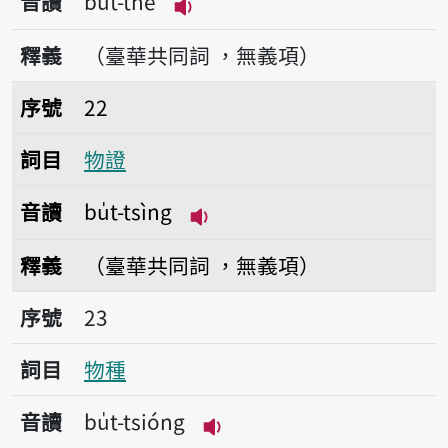
音讀
bu̍t-thé
播放音讀bu̍t-thé
釋義
（臺華共同詞 ，無義項）
序號22物證
序號
22
詞目
物證
音讀
bu̍t-tsìng
播放音讀bu̍t-tsìng
釋義
（臺華共同詞 ，無義項）
序號23物種
序號
23
詞目
物種
音讀
bu̍t-tsióng