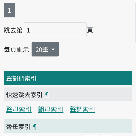
第
頁
1
跳去第
頁
頁碼
每頁顯示
20筆
聲韻調索引
快速跳去索引
¶
聲母索引
韻母索引
聲調索引
聲母索引
¶