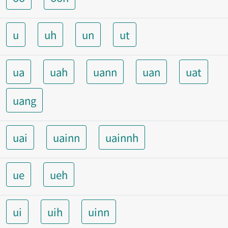
u
uh
un
ut
ua
uah
uann
uan
uat
uang
uai
uainn
uainnh
ue
ueh
ui
uih
uinn