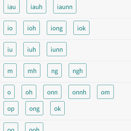
iau
iauh
iaunn
io
ioh
iong
iok
iu
iuh
iunn
m
mh
ng
ngh
o
oh
onn
onnh
om
op
ong
ok
oo
ooh