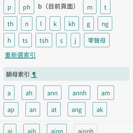
b（目前頁面）
p
ph
m
t
th
n
l
k
kh
g
ng
h
ts
tsh
s
j
零聲母
重新選索引
韻母索引
¶
a
ah
ann
annh
am
ap
an
at
ang
ak
ai
aih
ainn
ainnh