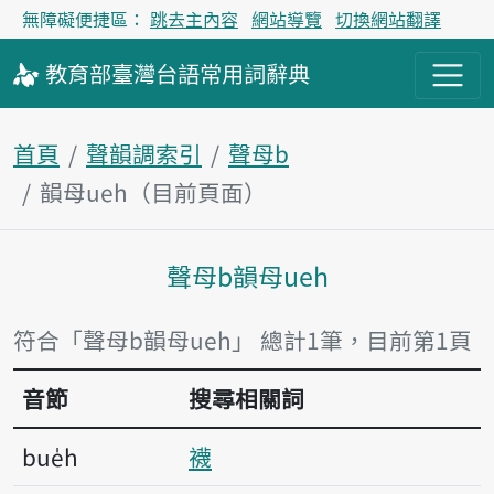
無障礙便捷區：
跳去主內容
網站導覽
切換網站翻譯
教育部
臺灣台語
常用詞
辭典
首頁
聲韻調索引
聲母b
韻母ueh（目前頁面）
聲母b韻母ueh
主內容區塊
符合「聲母b韻母ueh」 總計1筆，目前第1頁
音節
搜尋相關詞
bue̍h
襪