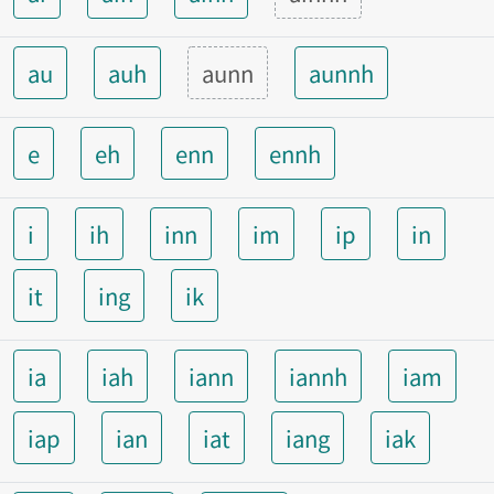
au
auh
aunn
aunnh
e
eh
enn
ennh
i
ih
inn
im
ip
in
it
ing
ik
ia
iah
iann
iannh
iam
iap
ian
iat
iang
iak