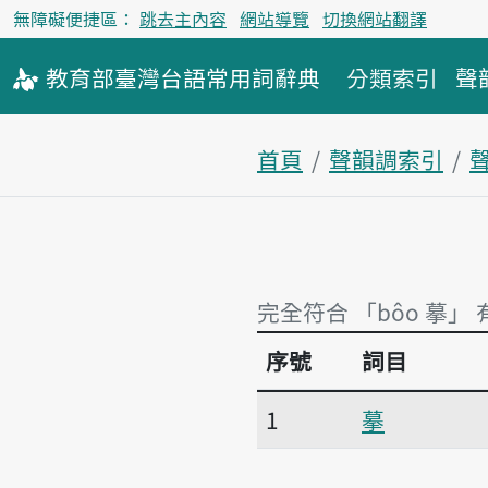
無障礙便捷區：
跳去主內容
網站導覽
切換網站翻譯
教育部
臺灣台語
常用詞
辭典
分類索引
聲
首頁
聲韻調索引
完全符合 「bôo 摹」 
序號
詞目
完全符合 「bôo 摹」 
1
摹