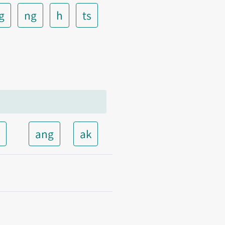
g
ng
h
ts
t
ang
ak