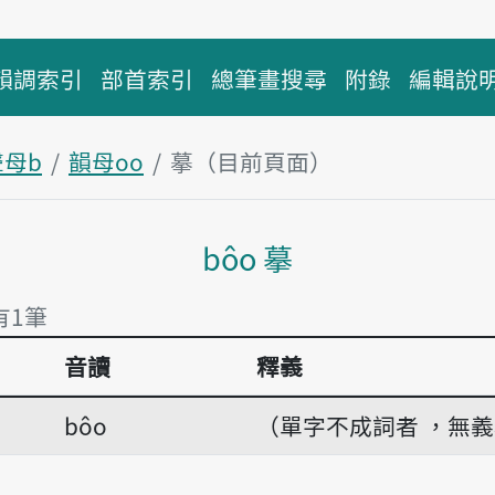
韻調索引
部首索引
總筆畫搜尋
附錄
編輯說
聲母b
韻母oo
摹（目前頁面）
主內容區塊
bôo 摹
有1筆
音讀
釋義
有1筆
bôo
（單字不成詞者 ，無