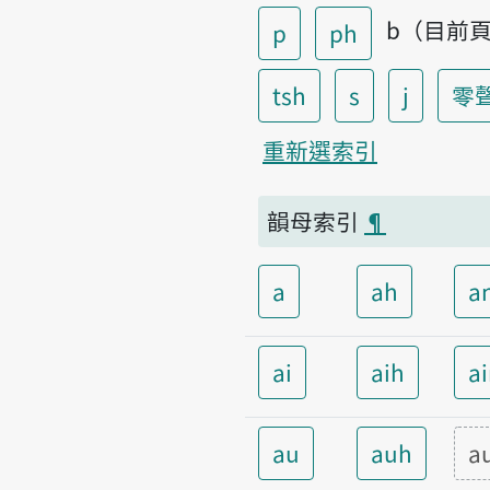
b（目前
p
ph
tsh
s
j
零
重新選索引
韻母索引
¶
a
ah
a
ai
aih
a
au
auh
a