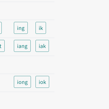
ing
ik
t
iang
iak
iong
iok