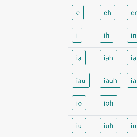
e
eh
e
i
ih
i
ia
iah
i
iau
iauh
i
io
ioh
iu
iuh
i