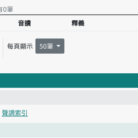
有0筆
音讀
釋義
有0筆
每頁顯示
50筆
聲調索引