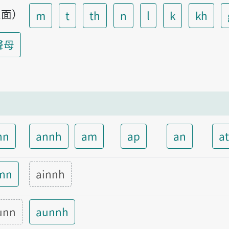
頁面）
m
t
th
n
l
k
kh
聲母
nn
annh
am
ap
an
a
inn
ainnh
unn
aunnh