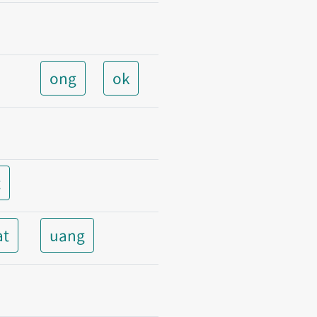
ong
ok
t
at
uang