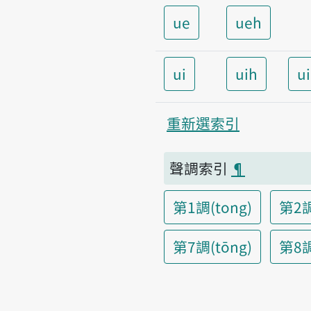
ue
ueh
ui
uih
u
重新選索引
聲調索引
¶
第1調(tong)
第2調
第7調(tōng)
第8調(