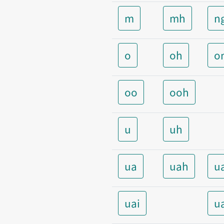
m
mh
n
o
oh
o
oo
ooh
u
uh
ua
uah
u
uai
u