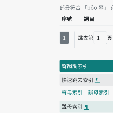
部分符合 「bôo 摹」 
序號
詞目
部分符合 「bôo 摹」 
第
頁
1
跳去第
頁
頁碼
聲韻調索引
快速跳去索引
¶
聲母索引
韻母索引
聲母索引
¶