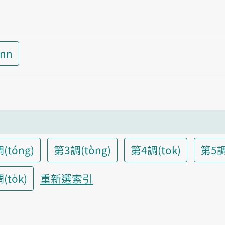
inn
(tóng)
第3調(tòng)
第4調(tok)
第5調
to̍k)
重新選索引