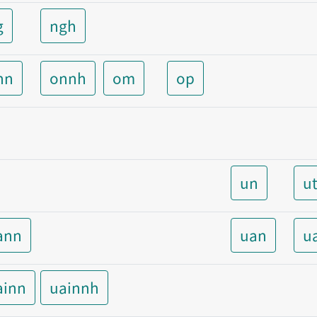
g
ngh
nn
onnh
om
op
un
u
ann
uan
u
ainn
uainnh