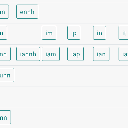
nn
ennh
nn
im
ip
in
it
ann
iannh
iam
iap
ian
ia
aunn
unn