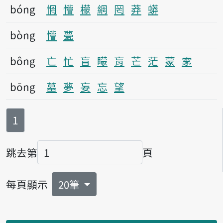
bóng
惘
懵
檬
網
罔
莽
蟒
bòng
懵
甍
bông
亡
忙
盲
矇
肓
芒
茫
蒙
雺
bōng
墓
夢
妄
忘
望
第
頁
1
跳去第
頁
頁碼
每頁顯示
20筆