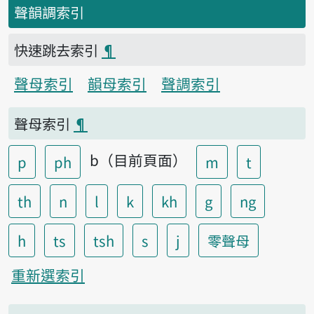
聲韻調索引
快速跳去索引
¶
聲母索引
韻母索引
聲調索引
聲母索引
¶
b（目前頁面）
p
ph
m
t
th
n
l
k
kh
g
ng
h
ts
tsh
s
j
零聲母
重新選索引