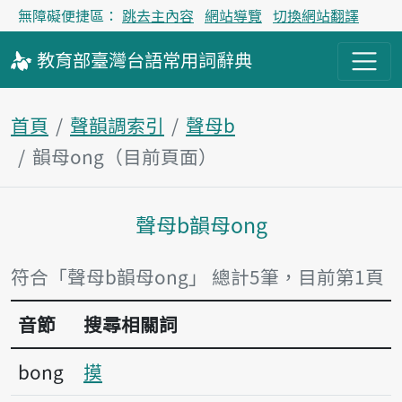
無障礙便捷區：
跳去主內容
網站導覽
切換網站翻譯
教育部
臺灣台語
常用詞
辭典
首頁
聲韻調索引
聲母b
韻母ong（目前頁面）
聲母b韻母ong
主內容區塊
符合「聲母b韻母ong」 總計5筆，目前第1頁
音節
搜尋相關詞
bong
摸