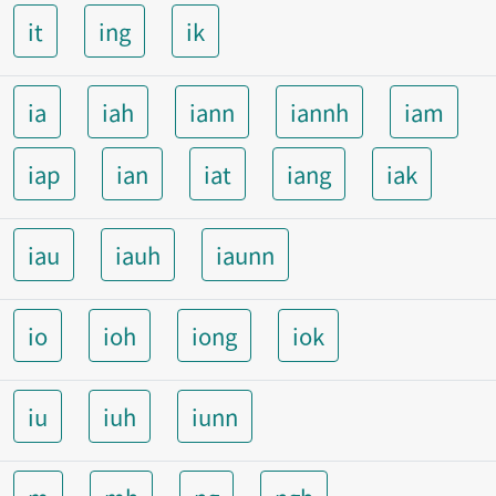
it
ing
ik
ia
iah
iann
iannh
iam
iap
ian
iat
iang
iak
iau
iauh
iaunn
io
ioh
iong
iok
iu
iuh
iunn