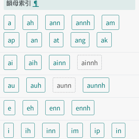
韻母索引
¶
a
ah
ann
annh
am
ap
an
at
ang
ak
ai
aih
ainn
ainnh
au
auh
aunn
aunnh
e
eh
enn
ennh
i
ih
inn
im
ip
in