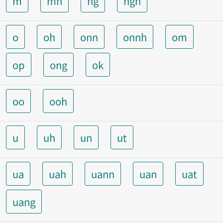
m
mh
ng
ngh
o
oh
onn
onnh
om
op
ong
ok
oo
ooh
u
uh
un
ut
ua
uah
uann
uan
uat
uang