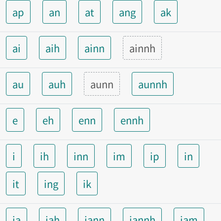
ap
an
at
ang
ak
ai
aih
ainn
ainnh
au
auh
aunn
aunnh
e
eh
enn
ennh
i
ih
inn
im
ip
in
it
ing
ik
ia
iah
iann
iannh
iam