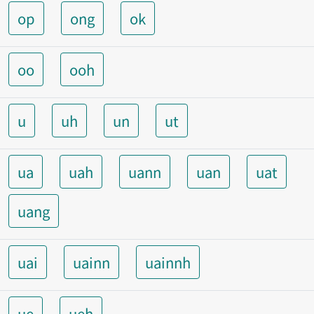
op
ong
ok
oo
ooh
u
uh
un
ut
ua
uah
uann
uan
uat
uang
uai
uainn
uainnh
ue
ueh