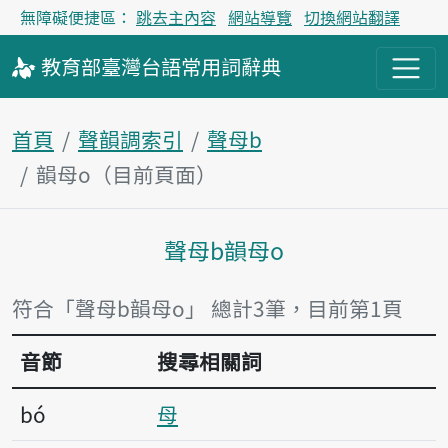
無障礙便捷區：
跳去主內容
網站導覽
切換網站翻譯
教育部
臺灣台語
常用詞
辭典
首頁
聲韻調索引
聲母b
韻母o（目前頁面）
聲母b韻母o
主內容區塊
符合「聲母b韻母o」 總計3筆，目前第1頁
音節
搜尋相關詞
bó
母