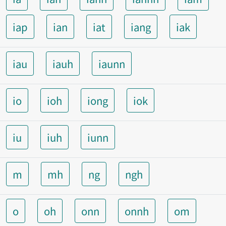
iap
ian
iat
iang
iak
iau
iauh
iaunn
io
ioh
iong
iok
iu
iuh
iunn
m
mh
ng
ngh
o
oh
onn
onnh
om