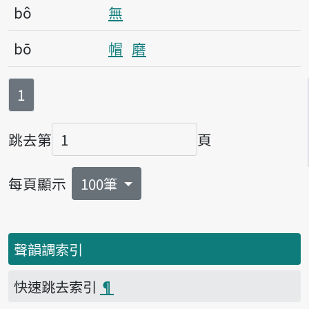
bô
無
bō
帽
磨
第
頁
1
跳去第
頁
頁碼
每頁顯示
100筆
聲韻調索引
快速跳去索引
¶