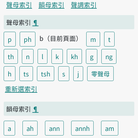
聲母索引
韻母索引
聲調索引
聲母索引
¶
b（目前頁面）
p
ph
m
t
th
n
l
k
kh
g
ng
h
ts
tsh
s
j
零聲母
重新選索引
韻母索引
¶
a
ah
ann
annh
am