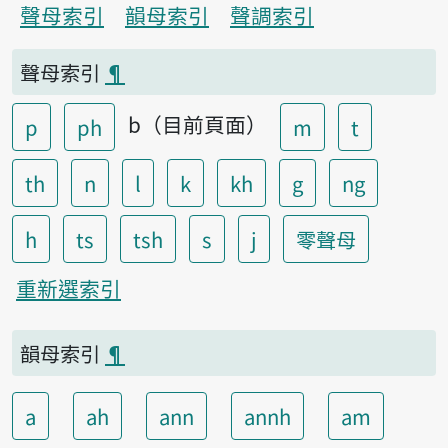
聲母索引
韻母索引
聲調索引
聲母索引
¶
b（目前頁面）
p
ph
m
t
th
n
l
k
kh
g
ng
h
ts
tsh
s
j
零聲母
重新選索引
韻母索引
¶
a
ah
ann
annh
am