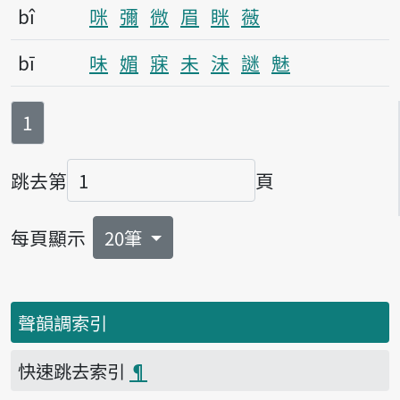
bî
咪
彌
微
眉
眯
薇
bī
味
媚
寐
未
沬
謎
魅
第
頁
1
跳去第
頁
頁碼
每頁顯示
20筆
聲韻調索引
快速跳去索引
¶