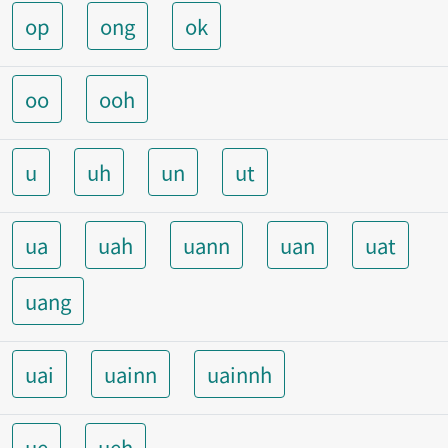
op
ong
ok
oo
ooh
u
uh
un
ut
ua
uah
uann
uan
uat
uang
uai
uainn
uainnh
ue
ueh