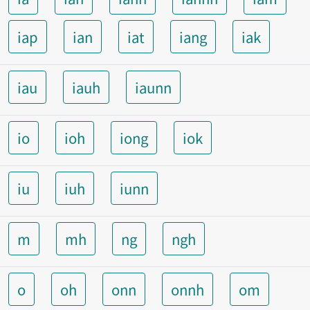
iap
ian
iat
iang
iak
iau
iauh
iaunn
io
ioh
iong
iok
iu
iuh
iunn
m
mh
ng
ngh
o
oh
onn
onnh
om