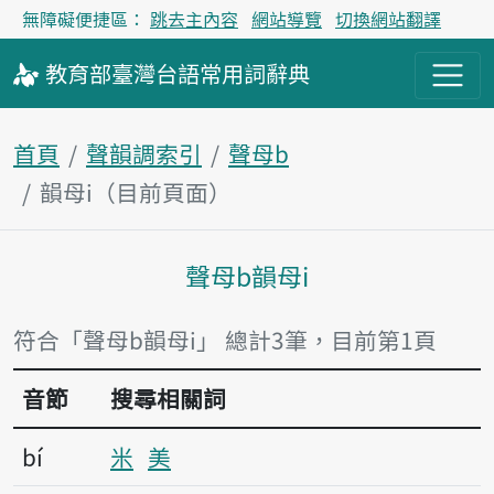
無障礙便捷區：
跳去主內容
網站導覽
切換網站翻譯
教育部
臺灣台語
常用詞
辭典
首頁
聲韻調索引
聲母b
韻母i（目前頁面）
聲母b韻母i
主內容區塊
符合「聲母b韻母i」 總計3筆，目前第1頁
音節
搜尋相關詞
bí
米
美