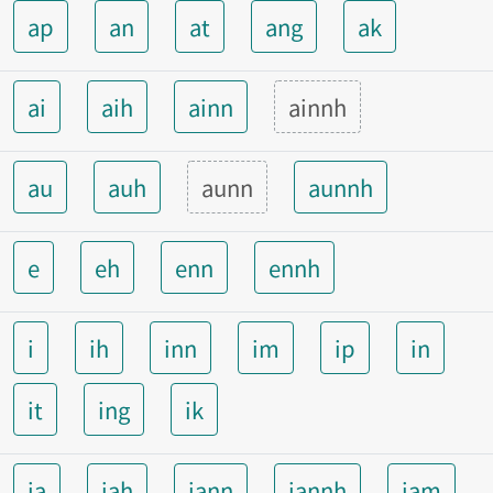
ap
an
at
ang
ak
ai
aih
ainn
ainnh
au
auh
aunn
aunnh
e
eh
enn
ennh
i
ih
inn
im
ip
in
it
ing
ik
ia
iah
iann
iannh
iam