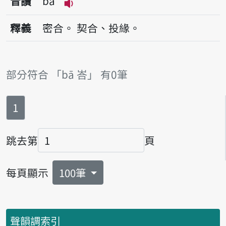
音讀
bā
播放音讀bā
釋義
密合。
契合、投緣。
部分符合 「bā 峇」 有0筆
第
頁
1
跳去第
頁
頁碼
每頁顯示
100筆
聲韻調索引