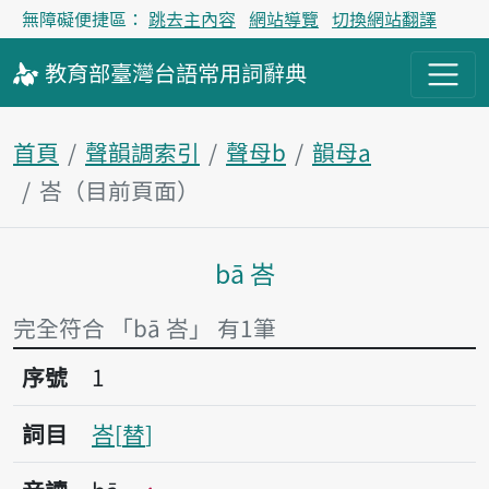
無障礙便捷區：
跳去主內容
網站導覽
切換網站翻譯
教育部
臺灣台語
常用詞
辭典
首頁
聲韻調索引
聲母b
韻母a
峇（目前頁面）
bā 峇
主內容區塊
完全符合 「bā 峇」 有1筆
序號1峇
序號
1
詞目
峇
替