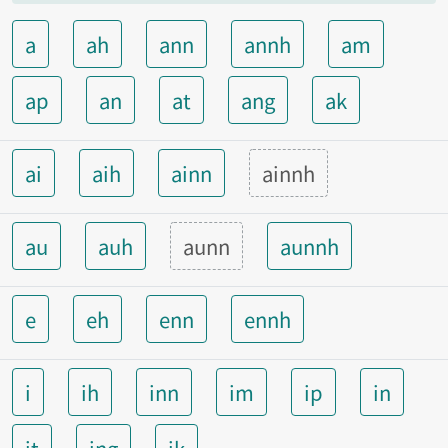
a
ah
ann
annh
am
ap
an
at
ang
ak
ai
aih
ainn
ainnh
au
auh
aunn
aunnh
e
eh
enn
ennh
i
ih
inn
im
ip
in