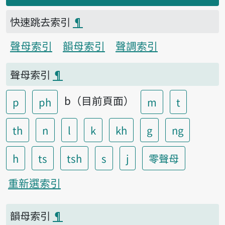
快速跳去索引
¶
聲母索引
韻母索引
聲調索引
聲母索引
¶
b（目前頁面）
p
ph
m
t
th
n
l
k
kh
g
ng
h
ts
tsh
s
j
零聲母
重新選索引
韻母索引
¶