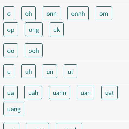
o
oh
onn
onnh
om
op
ong
ok
oo
ooh
u
uh
un
ut
ua
uah
uann
uan
uat
uang