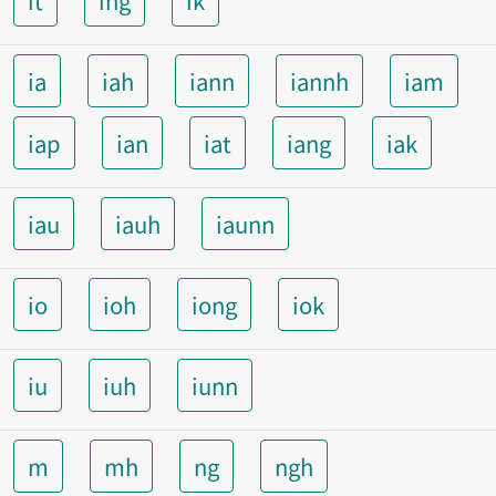
it
ing
ik
ia
iah
iann
iannh
iam
iap
ian
iat
iang
iak
iau
iauh
iaunn
io
ioh
iong
iok
iu
iuh
iunn
m
mh
ng
ngh