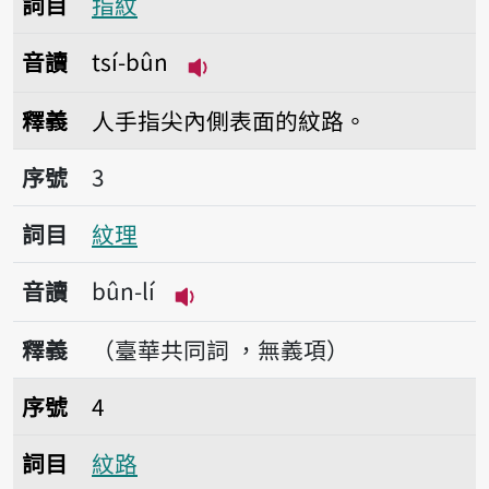
詞目
指紋
音讀
tsí-bûn
播放音讀tsí-bûn
釋義
人手指尖內側表面的紋路。
序號3紋理
序號
3
詞目
紋理
音讀
bûn-lí
播放音讀bûn-lí
釋義
（臺華共同詞 ，無義項）
序號4紋路
序號
4
詞目
紋路