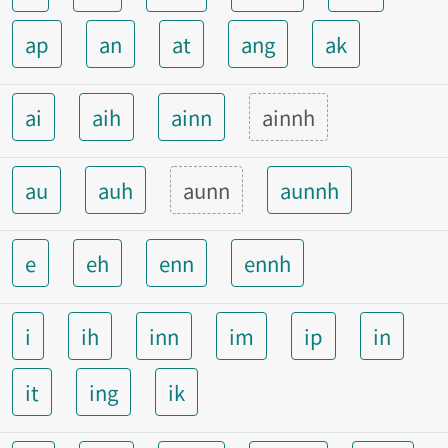
ap
an
at
ang
ak
ai
aih
ainn
ainnh
au
auh
aunn
aunnh
e
eh
enn
ennh
i
ih
inn
im
ip
in
it
ing
ik