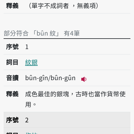
釋義
（單字不成詞者 ，無義項）
部分符合 「bûn 紋」 有4筆
序號1紋銀
序號
1
詞目
紋銀
音讀
bûn-gîn/bûn-gûn
播放音讀bûn-gîn/b
釋義
成色最佳的銀塊，古時也當作貨幣使
用。
序號2指紋
序號
2