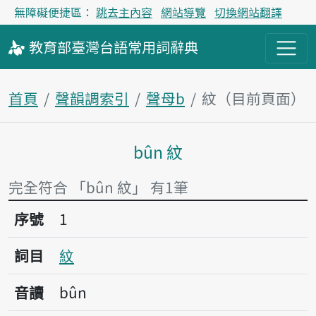
無障礙便捷區：
跳去主內容
網站導覽
切換網站翻譯
教育部
臺灣台語
常用詞
辭典
首頁
聲韻調索引
聲母b
紋（目前頁面）
bûn 紋
主內容區塊
完全符合 「bûn 紋」 有1筆
序號1紋
序號
1
詞目
紋
音讀
bûn