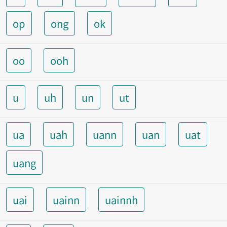
op
ong
ok
oo
ooh
u
uh
un
ut
ua
uah
uann
uan
uat
uang
uai
uainn
uainnh