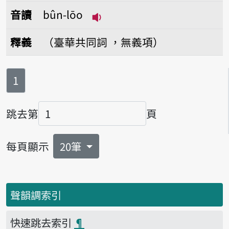
音讀
bûn-lōo
播放音讀bûn-lōo
釋義
（臺華共同詞 ，無義項）
第
頁
1
跳去第
頁
頁碼
每頁顯示
20筆
聲韻調索引
快速跳去索引
¶