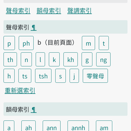
聲母索引
韻母索引
聲調索引
聲母索引
¶
b（目前頁面）
p
ph
m
t
th
n
l
k
kh
g
ng
h
ts
tsh
s
j
零聲母
重新選索引
韻母索引
¶
a
ah
ann
annh
am