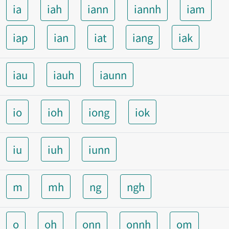
ia
iah
iann
iannh
iam
iap
ian
iat
iang
iak
iau
iauh
iaunn
io
ioh
iong
iok
iu
iuh
iunn
m
mh
ng
ngh
o
oh
onn
onnh
om