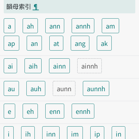
韻母索引
¶
a
ah
ann
annh
am
ap
an
at
ang
ak
ai
aih
ainn
ainnh
au
auh
aunn
aunnh
e
eh
enn
ennh
i
ih
inn
im
ip
in