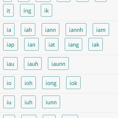
it
ing
ik
ia
iah
iann
iannh
iam
iap
ian
iat
iang
iak
iau
iauh
iaunn
io
ioh
iong
iok
iu
iuh
iunn