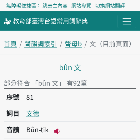
無障礙便捷區：
跳去主內容
網站導覽
切換網站翻譯
教育部
臺灣台語
常用詞
辭典
首頁
聲韻調索引
聲母b
文（目前頁面）
bûn 文
主內容區塊
部分符合 「bûn 文」 有92筆
序號81文德
序號
81
詞目
文德
音讀
Bûn-tik