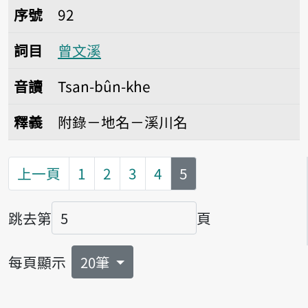
序號92曾文溪
序號
92
詞目
曾文溪
音讀
Tsan-bûn-khe
釋義
附錄－地名－溪川名
第
頁
上一頁
1
2
3
4
5
跳去第
頁
頁碼
每頁顯示
20筆