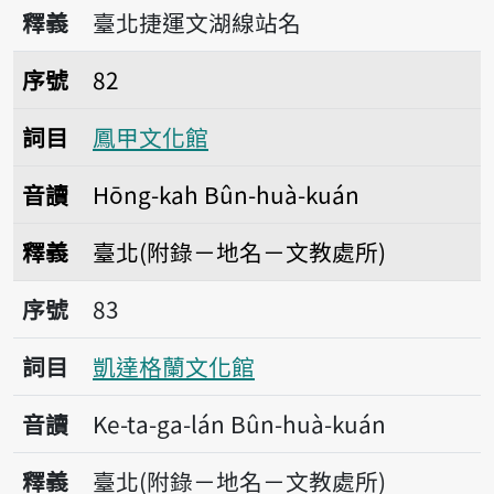
播放音讀Bûn-tik
釋義
臺北捷運文湖線站名
序號82鳳甲文化館
序號
82
詞目
鳳甲文化館
音讀
Hōng-kah Bûn-huà-kuán
釋義
臺北(附錄－地名－文教處所)
序號83凱達格蘭文化館
序號
83
詞目
凱達格蘭文化館
音讀
Ke-ta-ga-lán Bûn-huà-kuán
釋義
臺北(附錄－地名－文教處所)