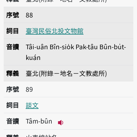
序號88臺灣民俗北投文物館
序號
88
詞目
臺灣民俗北投文物館
音讀
Tâi-uân Bîn-sio̍k Pak-tâu Bûn-bu̍t-
kuán
釋義
臺北(附錄－地名－文教處所)
序號89談文
序號
89
詞目
談文
音讀
Tâm-bûn
播放音讀Tâm-bûn