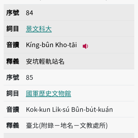
序號84景文科大
序號
84
詞目
景文科大
音讀
Kíng-bûn Kho-tāi
播放音讀Kíng-bûn K
釋義
安坑輕軌站名
序號85國軍歷史文物館
序號
85
詞目
國軍歷史文物館
音讀
Kok-kun Li̍k-sú Bûn-bu̍t-kuán
釋義
臺北(附錄－地名－文教處所)