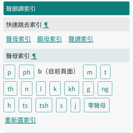
聲韻調索引
快速跳去索引
¶
聲母索引
韻母索引
聲調索引
聲母索引
¶
b（目前頁面）
p
ph
m
t
th
n
l
k
kh
g
ng
h
ts
tsh
s
j
零聲母
重新選索引