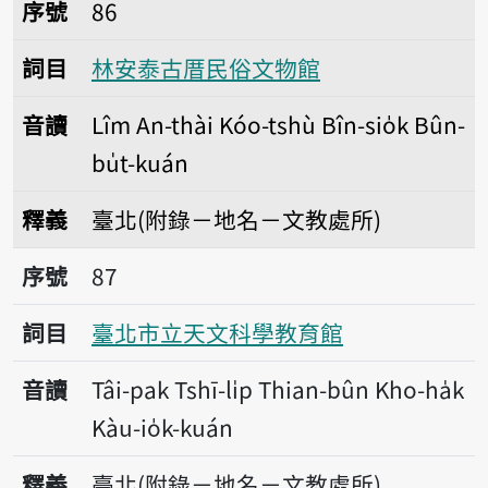
序號86林安泰古厝民俗文物館
序號
86
詞目
林安泰古厝民俗文物館
音讀
Lîm An-thài Kóo-tshù Bîn-sio̍k Bûn-
bu̍t-kuán
釋義
臺北(附錄－地名－文教處所)
序號87臺北市立天文科學教育館
序號
87
詞目
臺北市立天文科學教育館
音讀
Tâi-pak Tshī-li̍p Thian-bûn Kho-ha̍k
Kàu-io̍k-kuán
釋義
臺北(附錄－地名－文教處所)