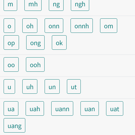
m
mh
ng
ngh
o
oh
onn
onnh
om
op
ong
ok
oo
ooh
u
uh
un
ut
ua
uah
uann
uan
uat
uang