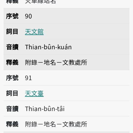
釋義
火車線站名
序號90天文館
序號
90
詞目
天文館
音讀
Thian-bûn-kuán
釋義
附錄－地名－文教處所
序號91天文臺
序號
91
詞目
天文臺
音讀
Thian-bûn-tâi
釋義
附錄－地名－文教處所