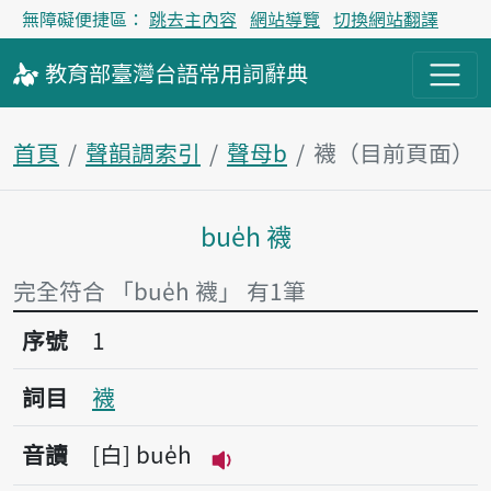
無障礙便捷區：
跳去主內容
網站導覽
切換網站翻譯
教育部
臺灣台語
常用詞
辭典
首頁
聲韻調索引
聲母b
襪（目前頁面）
bue̍h 襪
主內容區塊
完全符合 「bue̍h 襪」 有1筆
序號1襪
序號
1
詞目
襪
音讀
白
bue̍h