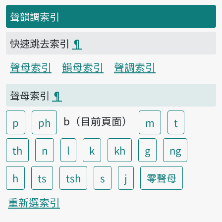
聲韻調索引
快速跳去索引
¶
聲母索引
韻母索引
聲調索引
聲母索引
¶
b（目前頁面）
p
ph
m
t
th
n
l
k
kh
g
ng
h
ts
tsh
s
j
零聲母
重新選索引