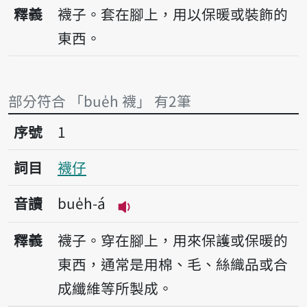
播放音讀bue̍h
釋義
襪子。套在腳上，用以保暖或裝飾的
東西。
部分符合 「bue̍h 襪」 有2筆
序號1襪仔
序號
1
詞目
襪仔
音讀
bue̍h-á
播放音讀bue̍h-á
釋義
襪子。穿在腳上，用來保護或保暖的
東西，通常是用棉、毛、絲織品或合
成纖維等所製成。