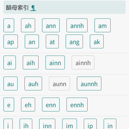
韻母索引
¶
a
ah
ann
annh
am
ap
an
at
ang
ak
ai
aih
ainn
ainnh
au
auh
aunn
aunnh
e
eh
enn
ennh
i
ih
inn
im
ip
in