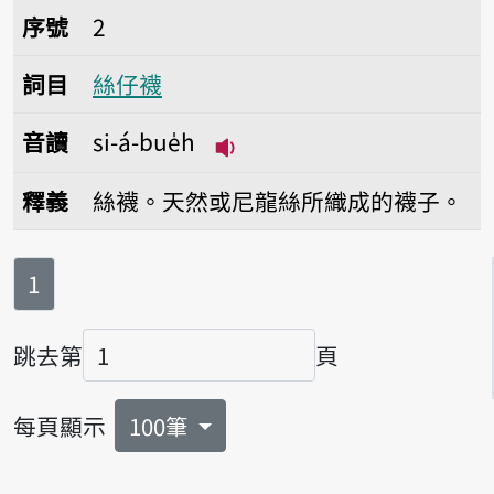
序號2絲仔襪
序號
2
詞目
絲仔襪
音讀
si-á-bue̍h
播放音讀si-á-bue̍h
釋義
絲襪。天然或尼龍絲所織成的襪子。
第
頁
1
跳去第
頁
頁碼
每頁顯示
100筆