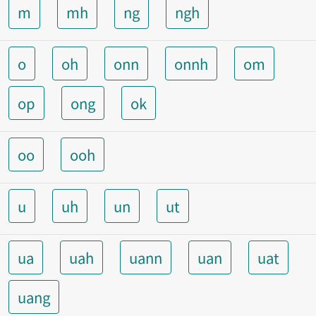
m
mh
ng
ngh
o
oh
onn
onnh
om
op
ong
ok
oo
ooh
u
uh
un
ut
ua
uah
uann
uan
uat
uang