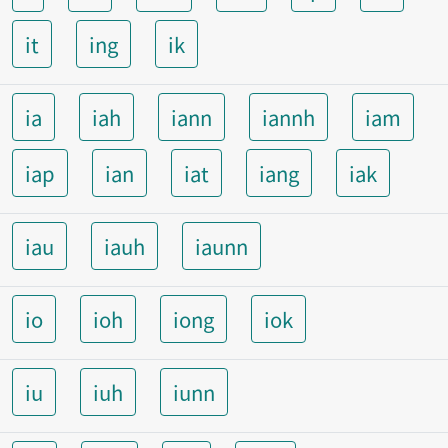
it
ing
ik
ia
iah
iann
iannh
iam
iap
ian
iat
iang
iak
iau
iauh
iaunn
io
ioh
iong
iok
iu
iuh
iunn