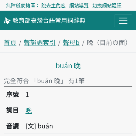
無障礙便捷區：
跳去主內容
網站導覽
切換網站翻譯
教育部
臺灣台語
常用詞
辭典
首頁
聲韻調索引
聲母b
晚（目前頁面）
buán 晚
主內容區塊
完全符合 「buán 晚」 有1筆
序號1晚
序號
1
詞目
晚
音讀
文
buán