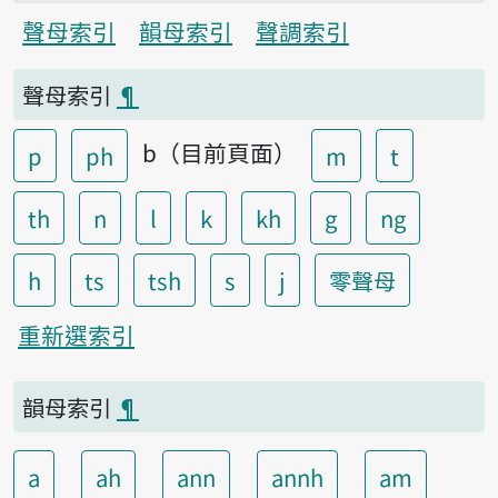
聲母索引
韻母索引
聲調索引
聲母索引
¶
b（目前頁面）
p
ph
m
t
th
n
l
k
kh
g
ng
h
ts
tsh
s
j
零聲母
重新選索引
韻母索引
¶
a
ah
ann
annh
am