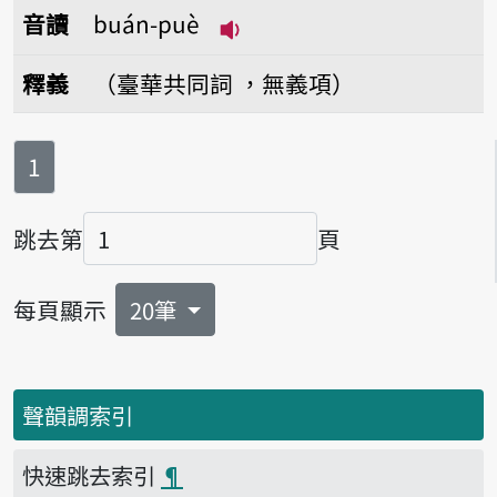
音讀
buán-puè
播放音讀buán-puè
釋義
（臺華共同詞 ，無義項）
第
頁
1
跳去第
頁
頁碼
每頁顯示
20筆
聲韻調索引
快速跳去索引
¶