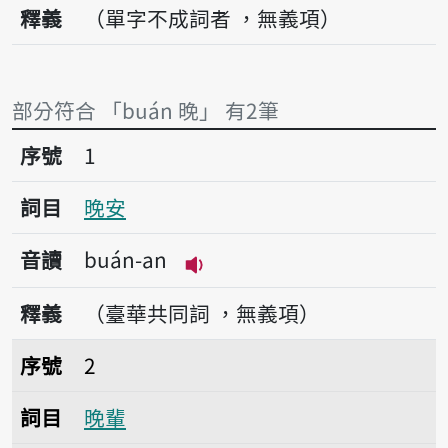
釋義
（單字不成詞者 ，無義項）
部分符合 「buán 晚」 有2筆
序號1晚安
序號
1
詞目
晚安
音讀
buán-an
播放音讀buán-an
釋義
（臺華共同詞 ，無義項）
序號2晚輩
序號
2
詞目
晚輩