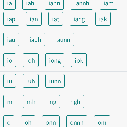
ia
iah
iann
iannh
iam
iap
ian
iat
iang
iak
iau
iauh
iaunn
io
ioh
iong
iok
iu
iuh
iunn
m
mh
ng
ngh
o
oh
onn
onnh
om