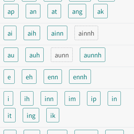
ap
an
at
ang
ak
ai
aih
ainn
ainnh
au
auh
aunn
aunnh
e
eh
enn
ennh
i
ih
inn
im
ip
in
it
ing
ik