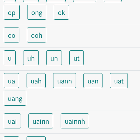
op
ong
ok
oo
ooh
u
uh
un
ut
ua
uah
uann
uan
uat
uang
uai
uainn
uainnh