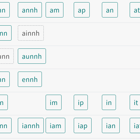
nn
annh
am
ap
an
a
inn
ainnh
unn
aunnh
nn
ennh
nn
im
ip
in
it
ann
iannh
iam
iap
ian
ia