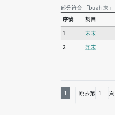
部分符合 「bua̍h 末」
序號
詞目
部分符合 「bua̍h 末」
1
末末
2
芥末
第
頁
1
跳去第
頁
頁碼