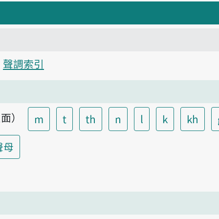
聲調索引
頁面）
m
t
th
n
l
k
kh
聲母