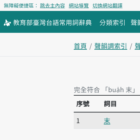
無障礙便捷區：
跳去主內容
網站導覽
切換網站翻譯
教育部
臺灣台語
常用詞
辭典
分類索引
聲
首頁
聲韻調索引
完全符合 「bua̍h 末」
序號
詞目
完全符合 「bua̍h 末」
1
末