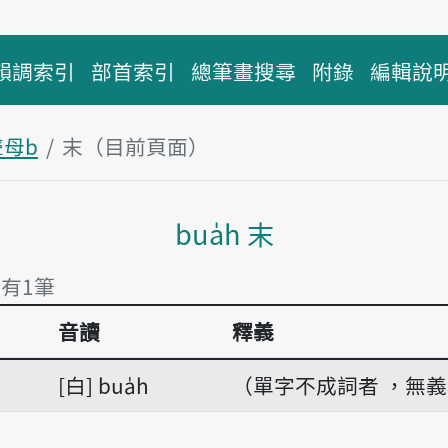
韻調索引
部首索引
總筆畫搜尋
附錄
編輯說
聲母b
末（目前頁面）
主內容區塊
bua̍h 末
 有1筆
音讀
釋義
 有1筆
白
bua̍h
（單字不成詞者 ，無