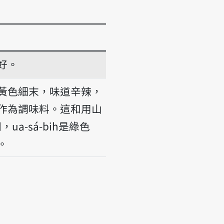
好。
黃色細末，味道辛辣，
作為調味料。這和用山
，ua-sá-bih是綠色
。