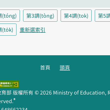
(tóng)
第3調(tòng)
第4調(tok)
第5調
to̍k)
重新選索引
首頁
頭頁
版權所有 © 2026 Ministry of Education, R.O
®
erved.
48662234