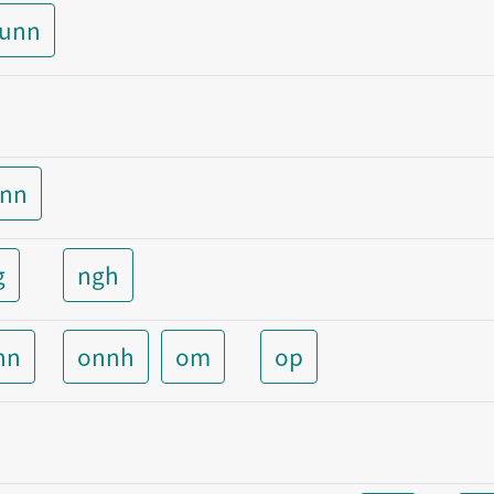
aunn
unn
g
ngh
nn
onnh
om
op