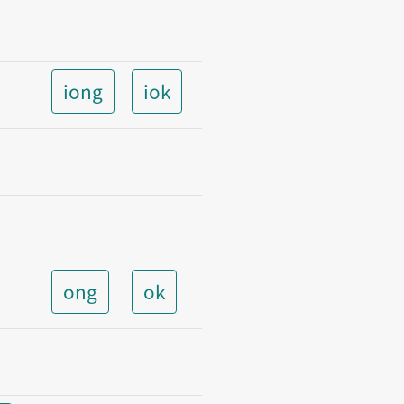
iong
iok
ong
ok