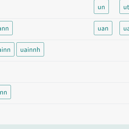
un
u
ann
uan
u
ainn
uainnh
inn