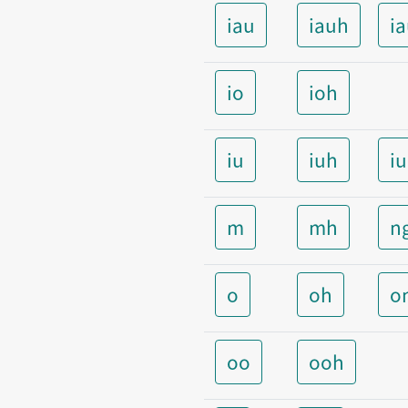
iau
iauh
i
io
ioh
iu
iuh
i
m
mh
n
o
oh
o
oo
ooh