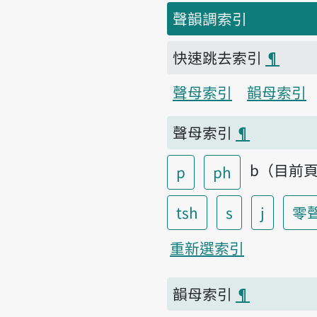
聲韻調索引
快速跳去索引
¶
聲母索引
韻母索引
聲母索引
¶
b（目前
p
ph
tsh
s
j
零
重新選索引
韻母索引
¶