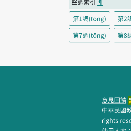
聲調索引
¶
第1調(tong)
第2調
第7調(tōng)
第8調(
頁腳區塊
意見回饋
中華民國教育部 
rights res
使用人次：6