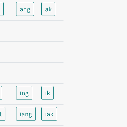
t
ang
ak
ing
ik
t
iang
iak