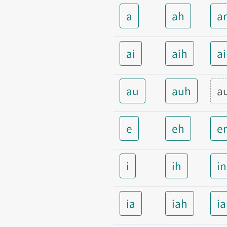
a
ah
a
ai
aih
a
au
auh
a
e
eh
e
i
ih
i
ia
iah
i