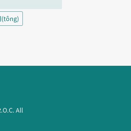
(tông)
.C. All