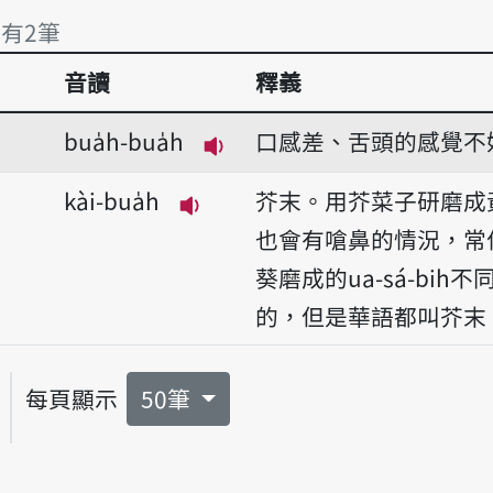
 有2筆
音讀
釋義
 有2筆
bua̍h-bua̍h
口感差、舌頭的感覺不
播放音讀bua̍h-bua̍h
kài-bua̍h
芥末。用芥菜子研磨成
播放音讀kài-bua̍h
也會有嗆鼻的情況，常
葵磨成的ua-sá-bih不同
的，但是華語都叫芥末
每頁顯示
50筆