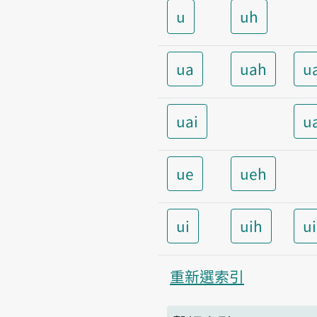
u
uh
ua
uah
u
uai
u
ue
ueh
ui
uih
u
重新選索引