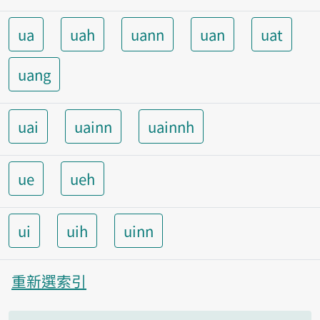
ua
uah
uann
uan
uat
uang
uai
uainn
uainnh
ue
ueh
ui
uih
uinn
重新選索引