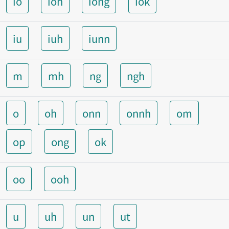
io
ioh
iong
iok
iu
iuh
iunn
m
mh
ng
ngh
o
oh
onn
onnh
om
op
ong
ok
oo
ooh
u
uh
un
ut