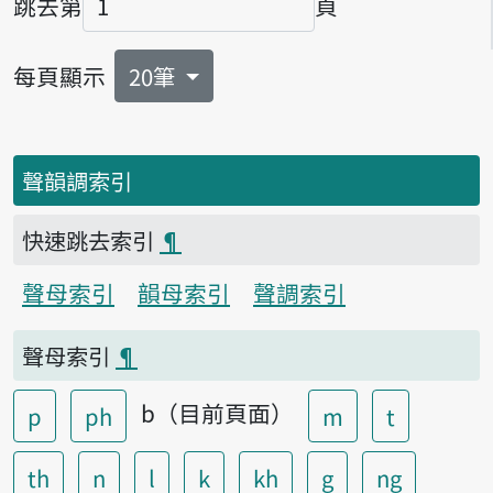
跳去第
頁
頁碼
每頁顯示
20筆
聲韻調索引
快速跳去索引
¶
聲母索引
韻母索引
聲調索引
聲母索引
¶
b（目前頁面）
p
ph
m
t
th
n
l
k
kh
g
ng