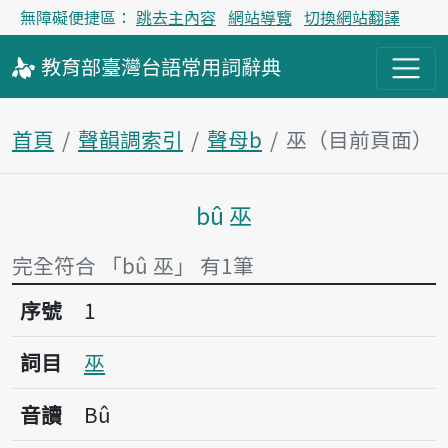
無障礙便捷區：
跳去主內容
網站導覽
切換網站翻譯
教育部
臺灣台語
常用詞
辭典
首頁
聲韻調索引
聲母b
巫（目前頁面）
bû 巫
主內容區塊
完全符合 「bû 巫」 有1筆
序號1巫
序號
1
詞目
巫
音讀
Bû