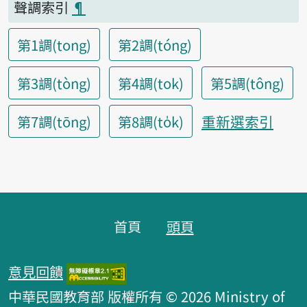
聲調索引
¶
第1調(tong)
第2調(tóng)
第3調(tòng)
第4調(tok)
第5調(tông)
重新選索引
第7調(tōng)
第8調(to̍k)
頁腳區塊
首頁
頭頁
意見回饋
中華民國教育部 版權所有 © 2026 Ministry of