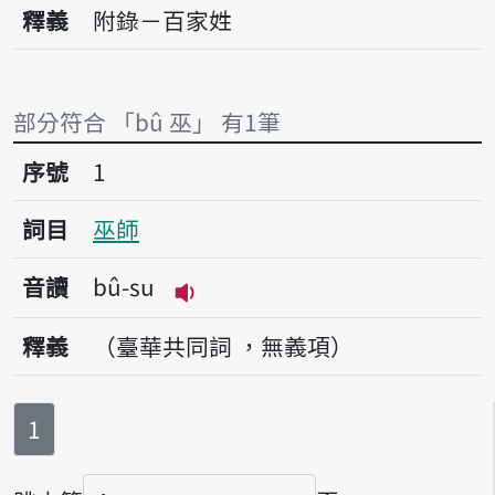
釋義
附錄－百家姓
部分符合 「bû 巫」 有1筆
序號1巫師
序號
1
詞目
巫師
音讀
bû-su
播放音讀bû-su
釋義
（臺華共同詞 ，無義項）
第
頁
1