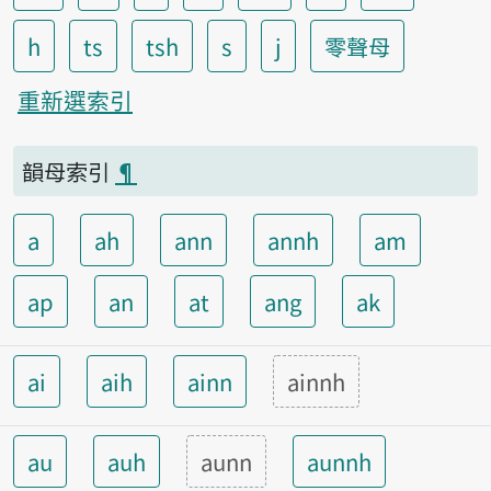
h
ts
tsh
s
j
零聲母
重新選索引
韻母索引
¶
a
ah
ann
annh
am
ap
an
at
ang
ak
ai
aih
ainn
ainnh
au
auh
aunn
aunnh