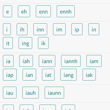
e
eh
enn
ennh
i
ih
inn
im
ip
in
it
ing
ik
ia
iah
iann
iannh
iam
iap
ian
iat
iang
iak
iau
iauh
iaunn