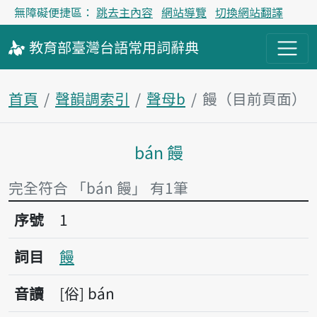
無障礙便捷區：
跳去主內容
網站導覽
切換網站翻譯
教育部
臺灣台語
常用詞
辭典
首頁
聲韻調索引
聲母b
饅（目前頁面）
bán 饅
主內容區塊
完全符合 「bán 饅」 有1筆
序號1饅
序號
1
詞目
饅
音讀
俗
bán