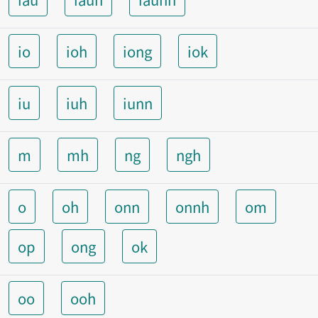
io
ioh
iong
iok
iu
iuh
iunn
m
mh
ng
ngh
o
oh
onn
onnh
om
op
ong
ok
oo
ooh