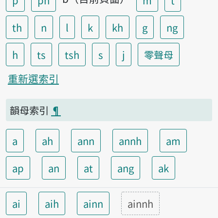
p
ph
m
t
th
n
l
k
kh
g
ng
h
ts
tsh
s
j
零聲母
重新選索引
韻母索引
¶
a
ah
ann
annh
am
ap
an
at
ang
ak
ai
aih
ainn
ainnh