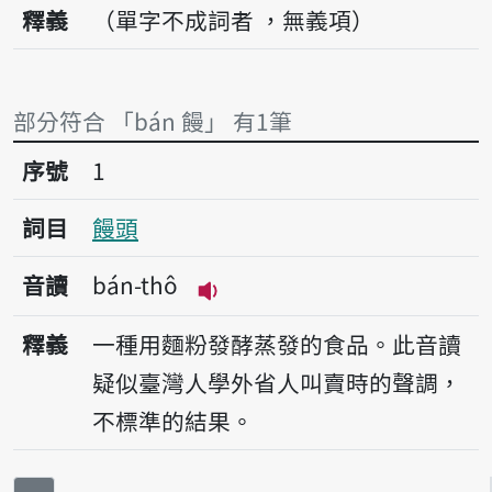
釋義
（單字不成詞者 ，無義項）
部分符合 「bán 饅」 有1筆
序號1饅頭
序號
1
詞目
饅頭
音讀
bán-thô
播放音讀bán-thô
釋義
一種用麵粉發酵蒸發的食品。此音讀
疑似臺灣人學外省人叫賣時的聲調，
不標準的結果。