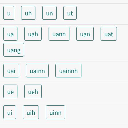
u
uh
un
ut
ua
uah
uann
uan
uat
uang
uai
uainn
uainnh
ue
ueh
ui
uih
uinn