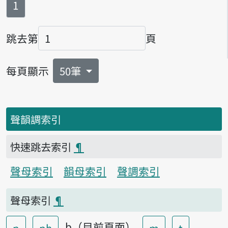
第
頁
1
跳去第
頁
頁碼
每頁顯示
50筆
聲韻調索引
快速跳去索引
¶
聲母索引
韻母索引
聲調索引
聲母索引
¶
b（目前頁面）