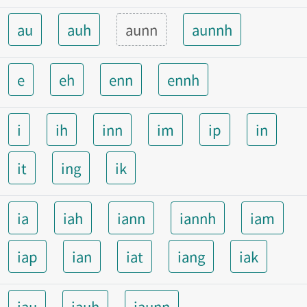
au
auh
aunn
aunnh
e
eh
enn
ennh
i
ih
inn
im
ip
in
it
ing
ik
ia
iah
iann
iannh
iam
iap
ian
iat
iang
iak
iau
iauh
iaunn