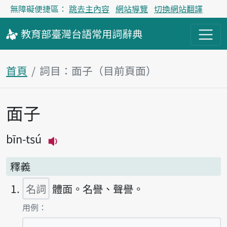
無障礙便捷區：
跳去主內容
網站導覽
切換網站翻譯
教育部
臺灣台語
常用詞
辭典
首頁
詞目：面子（目前頁面）
面子
主內容區塊
bīn-tsú
播放主音讀bīn-tsú
釋義
名詞
體面。名譽、聲譽。
第1項釋義的
用例：