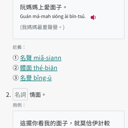
阮媽媽上愛面子。
Guán má-mah siōng ài bīn-tsú.
播放例句Guán m
(我媽媽最重聲譽。)
第1項釋義的
近義：
①
名聲 miâ-siann
②
體面 thé-biān
③
名譽 bîng-ū
名詞
情面。
第2項釋義的
用例：
這擺你看我的面子，就莫佮伊計較