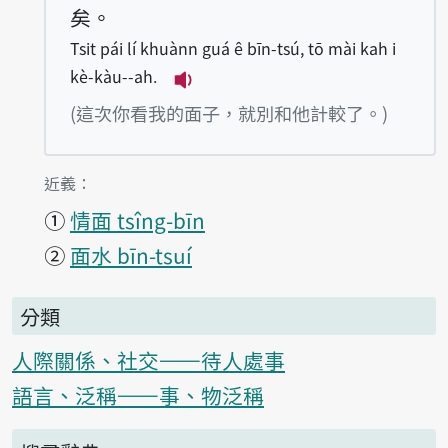
矣。
Tsit pái lí khuànn guá ê bīn-tsú, tō mài kah i
kè-kàu--ah.
播放例句Tsit pái lí khuànn guá 
(這次你看我的面子，就別和他計較了。)
第2項釋義的
近義：
①
情面 tsîng-bīn
②
面水 bīn-tsuí
分類
人際關係、社交——待人處事
語言、泛稱——事、物泛稱