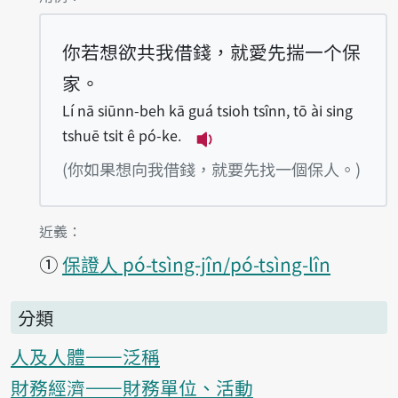
你若想欲共我借錢，就愛先揣一个保
家。
Lí nā siūnn-beh kā guá tsioh tsînn, tō ài sing
tshuē tsi̍t ê pó-ke.
播放例句Lí nā siūnn-beh kā 
(你如果想向我借錢，就要先找一個保人。)
第1項釋義的
近義：
①
保證人 pó-tsìng-jîn/pó-tsìng-lîn
分類
人及人體——泛稱
財務經濟——財務單位、活動