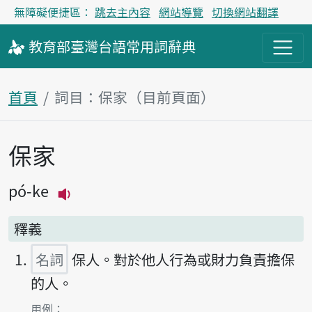
無障礙便捷區：
跳去主內容
網站導覽
切換網站翻譯
教育部
臺灣台語
常用詞
辭典
首頁
詞目：保家（目前頁面）
保家
主內容區塊
pó-ke
播放主音讀pó-ke
釋義
名詞
保人。對於他人行為或財力負責擔保
的人。
第1項釋義的
用例：