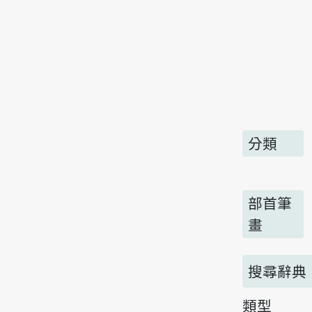
分類
部首筆
畫
搜尋辭典
類型