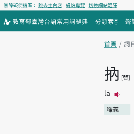
無障礙便捷區：
跳去主內容
網站導覽
切換網站翻譯
教育部
臺灣台語
常用詞
辭典
分類索引
聲
首頁
詞
主內容區
抐
替
lā
播放
釋義