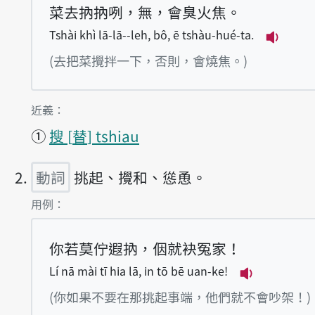
菜去抐抐咧，無，會臭火焦。
Tshài khì lā-lā--leh, bô, ē tshàu-hué-ta.
播放例句T
(去把菜攪拌一下，否則，會燒焦。)
第1項釋義的
近義：
①
搜
替
tshiau
動詞
挑起、攪和、慫恿。
第2項釋義的
用例：
你若莫佇遐抐，𪜶就袂冤家！
Lí nā mài tī hia lā, in tō bē uan-ke!
播放例句Lí nā
(你如果不要在那挑起事端，他們就不會吵架！)