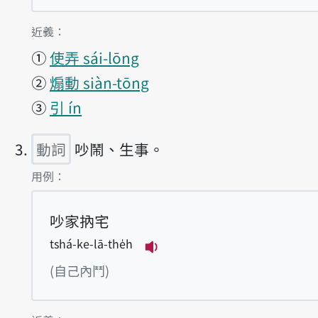
第2項釋義的
近義：
①
使弄 sái-lōng
②
煽動 siàn-tōng
③
引 ín
動詞
吵鬧、生事。
第3項釋義的
用例：
吵家抐宅
tshá-ke-lā-the̍h
播放例句tshá-ke-lā-the̍h
(自己內鬥)