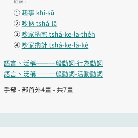
第3項釋義的
近義：
①
起事 khí-sū
②
吵抐 tshá-lā
③
吵家抐宅 tshá-ke-lā-the̍h
④
吵家抐計 tshá-ke-lā-kè
語言、泛稱——一般動詞-行為動詞
語言、泛稱——一般動詞-活動動詞
手部 - 部首外4畫 - 共7畫