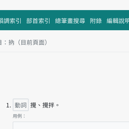
韻調索引
部首索引
總筆畫搜尋
附錄
編輯說
目：抐（目前頁面）
塊
主音讀lā
動詞
攪、攪拌。
第1項釋義的
用例：