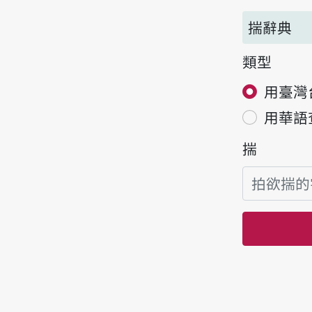
揣辭典
類型
用臺灣
用華語
揣