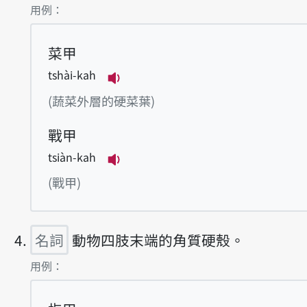
第3項釋義的
用例：
菜甲
tshài-kah
播放例句tshài-kah
(蔬菜外層的硬菜葉)
戰甲
tsiàn-kah
播放例句tsiàn-kah
(戰甲)
名詞
動物四肢末端的角質硬殼。
第4項釋義的
用例：