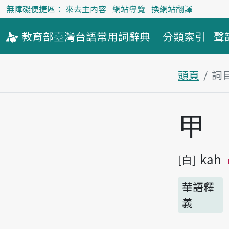
無障礙便捷區：
來去主內容
網站導覽
換網站翻譯
教育部
臺灣台語
常用詞
辭典
分類索引
聲
頭頁
詞
主內容區
甲
kah
白
華語釋
義