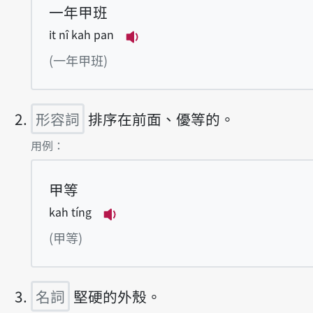
一年甲班
it nî kah pan
播放例句it nî kah pan
(一年甲班)
形容詞
排序在前面、優等的。
第2項釋義的
用例：
甲等
kah tíng
播放例句kah tíng
(甲等)
名詞
堅硬的外殼。