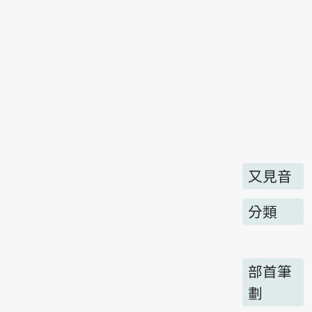
又見音
分類
部首筆
劃