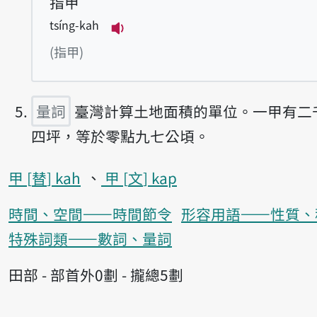
指甲
tsíng-kah
播放例句tsíng-kah
(指甲)
量詞
臺灣計算土地面積的單位。一甲有二
四坪，等於零點九七公頃。
甲
替
kah
甲
文
kap
時間、空間——時間節令
形容用語——性質、
特殊詞類——數詞、量詞
田部 - 部首外0劃 - 攏總5劃