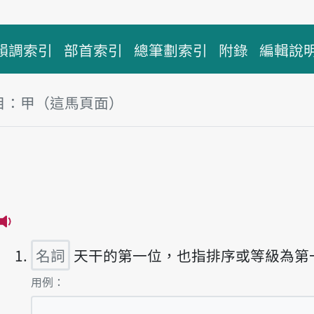
韻調索引
部首索引
總筆劃索引
附錄
編輯說
目：甲（這馬頁面）
播放主音讀kah
名詞
天干的第一位，也指排序或等級為第
第1項釋義的
用例：