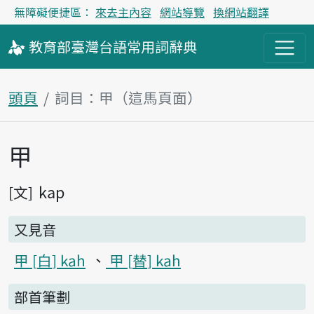
無障礙便捷區：
來去主內容
網站導覽
換網站翻譯
教育部
臺灣台語
常用詞
辭典
頭頁
詞目：甲（這馬頁面）
甲
主內容區
kap
文
又見音
甲
白
kah
甲
替
kah
部首筆劃