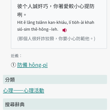
彼个人誠奸巧，你著愛較小心提防
咧。
Hit ê lâng tsiânn kan-khiáu, lí tio̍h-ài khah
sió-sim thê-hông--leh.
播放例句Hit ê lâng tsiâ
(那個人很奸詐狡猾，你要小心防範他。)
第1項釋義的
近義：
①
防備 hông-pī
分類
心理——心理活動
搜尋辭典