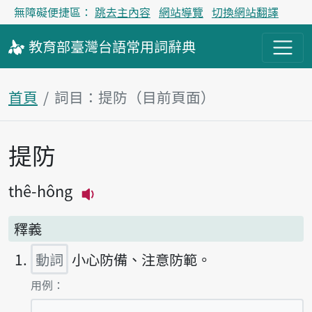
無障礙便捷區：
跳去主內容
網站導覽
切換網站翻譯
教育部
臺灣台語
常用詞
辭典
首頁
詞目：提防（目前頁面）
提防
主內容區塊
thê-hông
播放主音讀thê-hông
釋義
動詞
小心防備、注意防範。
第1項釋義的
用例：