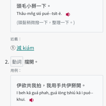
頭毛小掰一下。
Thâu-mn̂g sió pué--tsi̍t-ē.
播放例句Thâu-mn̂g s
(頭髮稍微撥一下，整理一下。)
第1項釋義的
近義：
①
減 kiám
動詞
擋開。
第2項釋義的
用例：
伊欲共我拍，我用手共伊掰開。
I beh kā guá phah, guá iōng tshiú kā i pué--
khui.