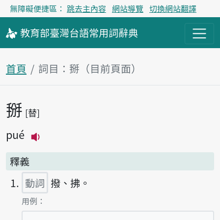
無障礙便捷區：
跳去主內容
網站導覽
切換網站翻譯
教育部
臺灣台語
常用詞
辭典
首頁
詞目：掰（目前頁面）
掰
主內容區塊
替
pué
播放主音讀pué
釋義
動詞
撥、拂。
第1項釋義的
用例：