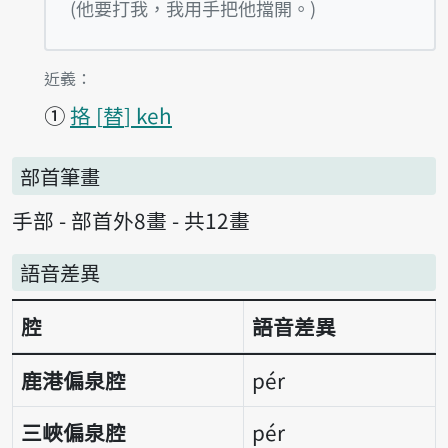
播放例句I beh kā guá phah, guá iōng
(他要打我，我用手把他擋開。)
第2項釋義的
近義：
①
挌
替
keh
部首筆畫
手部 - 部首外8畫 - 共12畫
語音差異
腔
語音差異
語音差異表
鹿港偏泉腔
pér
三峽偏泉腔
pér