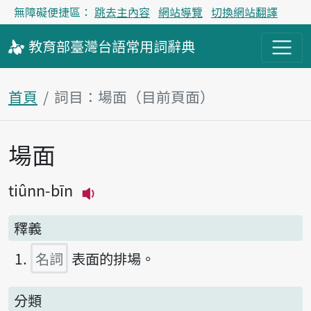
無障礙便捷區：
跳去主內容
網站導覽
切換網站翻譯
教育部
臺灣台語
常用詞
辭典
首頁
詞目：場面（目前頁面）
場面
主內容區塊
tiûnn-bīn
播放主音讀tiûnn-bīn
釋義
名詞
表面的排場。
分類