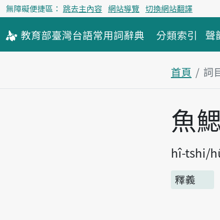
無障礙便捷區：
跳去主內容
網站導覽
切換網站翻譯
教育部
臺灣台語
常用詞
辭典
分類索引
聲
首頁
詞
主內容區
魚
hî-tshi
h
釋義