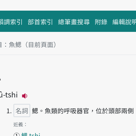
韻調索引
部首索引
總筆畫搜尋
附錄
編輯說
目：魚鰓（目前頁面）
塊
鰓
û-tshi
播放主音讀hî-tshi
名詞
鰓。魚類的呼吸器官，位於頭部兩側
第1項釋義的
近義：
①
鰓 tshi