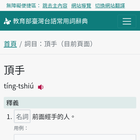
無障礙便捷區：
跳去主內容
網站導覽
切換網站翻譯
教育部
臺灣台語
常用詞
辭典
首頁
詞目：頂手（目前頁面）
頂手
主內容區塊
tíng-tshiú
播放主音讀tíng-tshiú
釋義
名詞
前面經手的人。
第1項釋義的
用例：