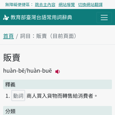
無障礙便捷區：
跳去主內容
網站導覽
切換網站翻譯
教育部
臺灣台語
常用詞
辭典
首頁
詞目：販賣（目前頁面）
販賣
主內容區塊
huàn-bē
huàn-buē
播放主音讀huàn-bē
釋義
動詞
商人買入貨物而轉售給消費者。
分類