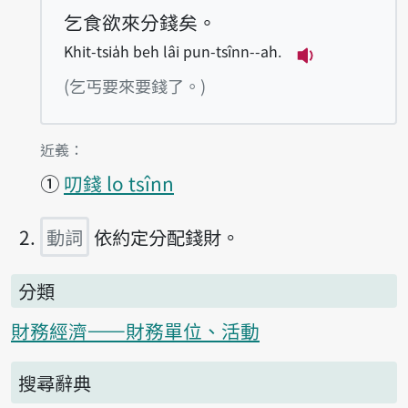
乞食欲來分錢矣。
Khit-tsia̍h beh lâi pun-tsînn--ah.
播放例句Khit-ts
(乞丐要來要錢了。)
第1項釋義的
近義：
①
叨錢 lo tsînn
動詞
依約定分配錢財。
分類
財務經濟——財務單位、活動
搜尋辭典