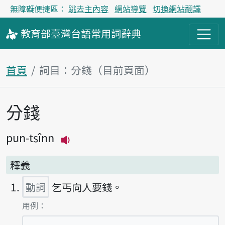
無障礙便捷區：
跳去主內容
網站導覽
切換網站翻譯
教育部
臺灣台語
常用詞
辭典
首頁
詞目：分錢（目前頁面）
分錢
主內容區塊
pun-tsînn
播放主音讀pun-tsînn
釋義
動詞
乞丐向人要錢。
第1項釋義的
用例：