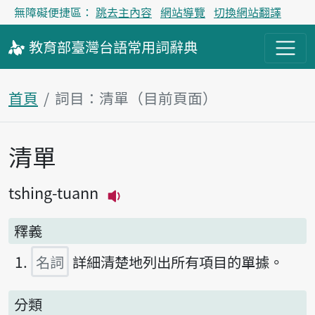
無障礙便捷區：
跳去主內容
網站導覽
切換網站翻譯
教育部
臺灣台語
常用詞
辭典
首頁
詞目：清單（目前頁面）
清單
主內容區塊
tshing-tuann
播放主音讀tshing-tuann
釋義
名詞
詳細清楚地列出所有項目的單據。
分類