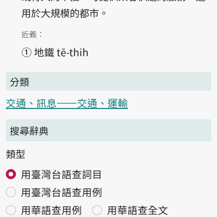
用於大規模的都市。
第1項釋義的
近義：
①
地鐵 tē-thih
分類
交通、訊息——交通、運輸
搜尋辭典
類型
用臺灣台語查詞目
用臺灣台語查用例
用華語查用例
用華語查全文