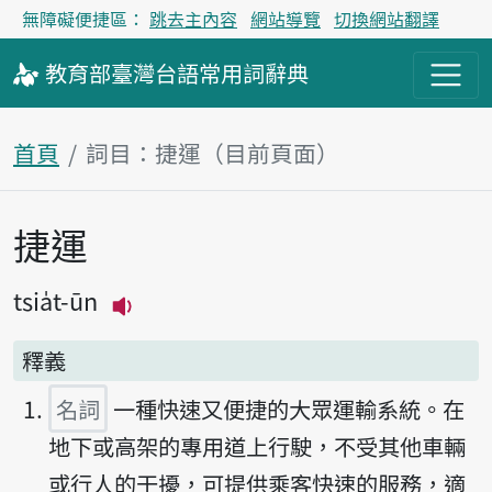
無障礙便捷區：
跳去主內容
網站導覽
切換網站翻譯
教育部
臺灣台語
常用詞
辭典
首頁
詞目：捷運（目前頁面）
捷運
主內容區塊
tsia̍t-ūn
播放主音讀tsia̍t-ūn
釋義
名詞
一種快速又便捷的大眾運輸系統。在
地下或高架的專用道上行駛，不受其他車輛
或行人的干擾，可提供乘客快速的服務，適