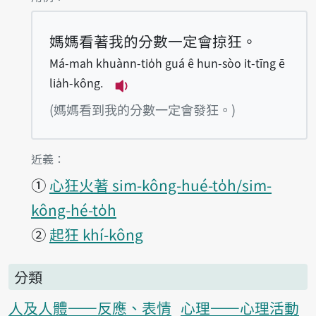
媽媽看著我的分數一定會掠狂。
Má-mah khuànn-tio̍h guá ê hun-sòo it-tīng ē
lia̍h-kông.
播放例句Má-mah khuànn-tio̍h guá
(媽媽看到我的分數一定會發狂。)
第1項釋義的
近義：
①
心狂火著 sim-kông-hué-to̍h/sim-
kông-hé-to̍h
②
起狂 khí-kông
分類
人及人體——反應、表情
心理——心理活動