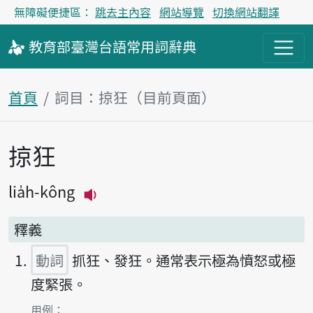
無障礙便捷區：
跳去主內容
網站導覽
切換網站翻譯
教育部
臺灣台語
常用詞
辭典
首頁
詞目：掠狂（目前頁面）
掠狂
主內容區塊
lia̍h-kông
播放主音讀lia̍h-kông
釋義
動詞
抓狂、發狂。通常表示極為憤怒或極
度緊張。
第1項釋義的
用例：