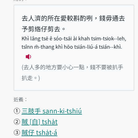
去人濟的所在愛較斟酌咧，錢毋通去
予剪綹仔剪去。
Khì lâng tsē ê sóo-tsāi ài khah tsim-tsiok--leh,
tsînn m̄-thang khì hōo tsián-liú-á tsián--khì.
播放例句Khì lâng tsē ê sóo-tsāi ài khah ts
(去人多的地方要小心一點，錢不要被扒手
扒走。)
第1項釋義的
近義：
①
三肢手 sann-ki-tshiú
②
賊
白
tsha̍t
③
賊仔 tsha̍t-á