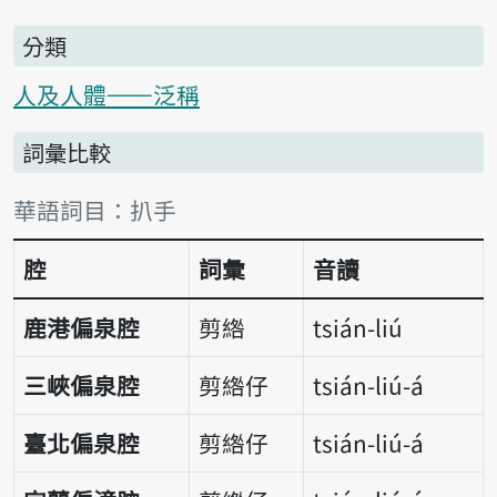
分類
人及人體——泛稱
詞彙比較
詞彙比較表
華語詞目：扒手
腔
詞彙
音讀
鹿港偏泉腔
剪綹
tsián-liú
三峽偏泉腔
剪綹仔
tsián-liú-á
臺北偏泉腔
剪綹仔
tsián-liú-á