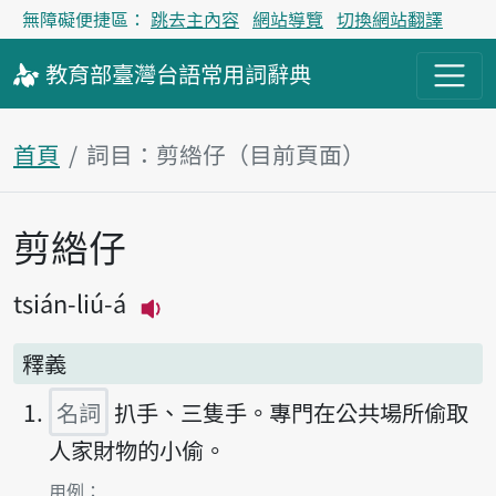
無障礙便捷區：
跳去主內容
網站導覽
切換網站翻譯
教育部
臺灣台語
常用詞
辭典
首頁
詞目：剪綹仔（目前頁面）
剪綹仔
主內容區塊
tsián-liú-á
播放主音讀tsián-liú-á
釋義
名詞
扒手、三隻手。專門在公共場所偷取
人家財物的小偷。
第1項釋義的
用例：