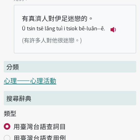
有真濟人對伊足迷戀的。
Ū tsin tsē lâng tuì i tsiok bê-luân--ê.
播放例句Ū ts
(有許多人對他很迷戀。)
分類
心理——心理活動
搜尋辭典
類型
用臺灣台語查詞目
用臺灣台語查用例