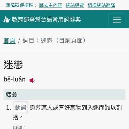
無障礙便捷區：
跳去主內容
網站導覽
切換網站翻譯
教育部
臺灣台語
常用詞
辭典
首頁
詞目：迷戀（目前頁面）
迷戀
主內容區塊
bê-luân
播放主音讀bê-luân
釋義
動詞
戀慕某人或喜好某物到入迷而難以割
捨。
第1項釋義的
用例：