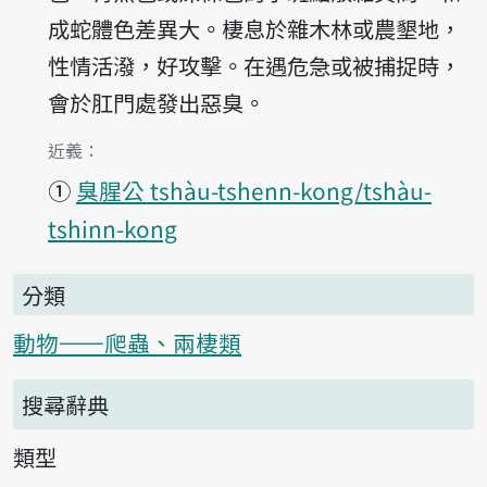
成蛇體色差異大。棲息於雜木林或農墾地，
性情活潑，好攻擊。在遇危急或被捕捉時，
會於肛門處發出惡臭。
第1項釋義的
近義：
①
臭腥公 tshàu-tshenn-kong/tshàu-
tshinn-kong
分類
動物——爬蟲、兩棲類
搜尋辭典
類型