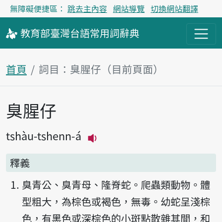
無障礙便捷區：
跳去主內容
網站導覽
切換網站翻譯
教育部
臺灣台語
常用詞
辭典
首頁
詞目：臭腥仔（目前頁面）
臭腥仔
主內容區塊
tshàu-tshenn-á
播放主音讀tshàu-tshenn-á
釋義
臭青公、臭青母、隆脊蛇。爬蟲類動物。體
型粗大，為棕色或褐色，無毒。幼蛇呈淺棕
色，有黑色或深棕色的小斑點散雜其間，和