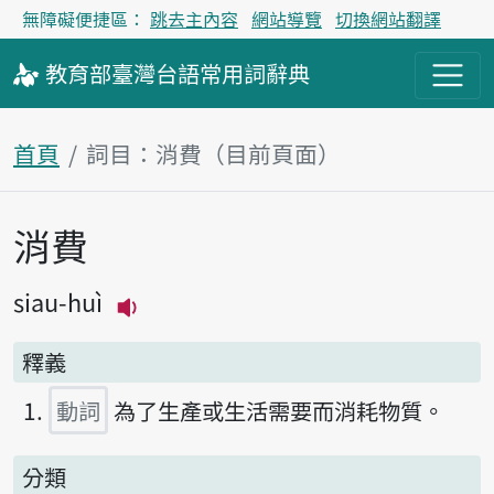
無障礙便捷區：
跳去主內容
網站導覽
切換網站翻譯
教育部
臺灣台語
常用詞
辭典
首頁
詞目：消費（目前頁面）
消費
主內容區塊
siau-huì
播放主音讀siau-huì
釋義
動詞
為了生產或生活需要而消耗物質。
分類