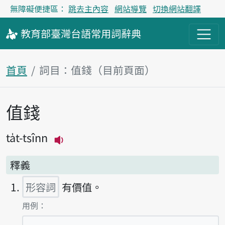
無障礙便捷區：
跳去主內容
網站導覽
切換網站翻譯
教育部
臺灣台語
常用詞
辭典
首頁
詞目：值錢（目前頁面）
值錢
主內容區塊
ta̍t-tsînn
播放主音讀ta̍t-tsînn
釋義
形容詞
有價值。
第1項釋義的
用例：