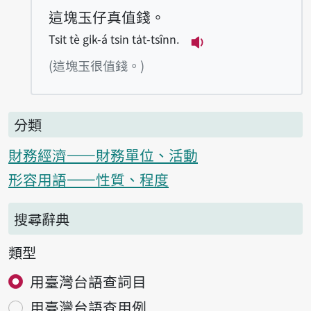
這塊玉仔真值錢。
Tsit tè gi̍k-á tsin ta̍t-tsînn.
播放例句Tsit tè gi̍k-
(這塊玉很值錢。)
分類
財務經濟——財務單位、活動
形容用語——性質、程度
搜尋辭典
類型
用臺灣台語查詞目
用臺灣台語查用例