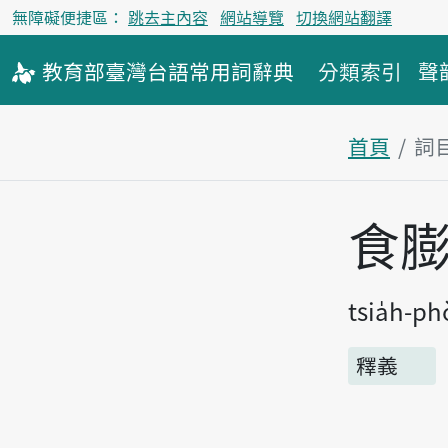
無障礙便捷區：
跳去主內容
網站導覽
切換網站翻譯
教育部
臺灣台語
常用詞
辭典
分類索引
聲
首頁
詞
主內容區
食
tsia̍h-p
釋義