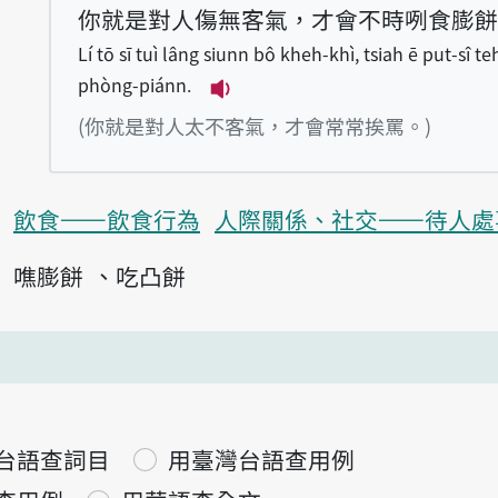
你就是對人傷無客氣，才會不時咧食膨餅
Lí tō sī tuì lâng siunn bô kheh-khì, tsiah ē put-sî teh
phòng-piánn.
播放例句Lí tō sī tuì lâng siu
(你就是對人太不客氣，才會常常挨罵。)
飲食——飲食行為
人際關係、社交——待人處
噍膨餅
吃凸餅
台語查詞目
用臺灣台語查用例