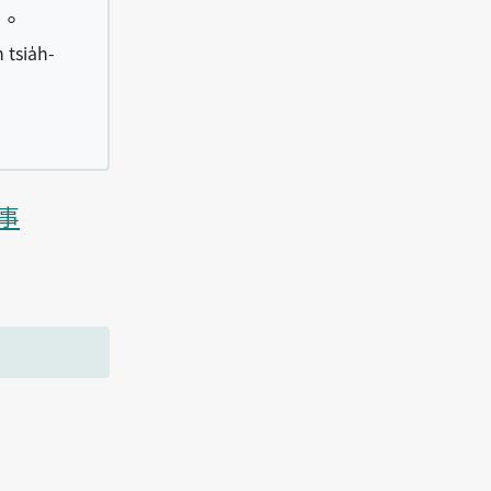
。
 tsia̍h-
nn bô kheh-khì, tsiah ē put-sî teh tsia̍h-phò
事