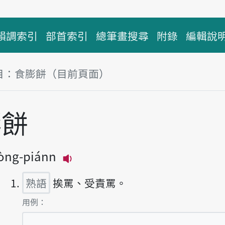
韻調索引
部首索引
總筆畫搜尋
附錄
編輯說
目：食膨餅（目前頁面）
塊
膨餅
hòng-piánn
播放主音讀tsia̍h-phòng-piánn
熟語
挨罵、受責罵。
第1項釋義的
用例：