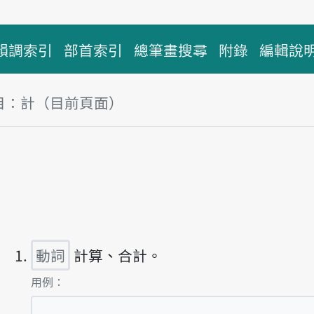
韻調索引
部首索引
總筆畫搜尋
附錄
編輯說
目：計（目前頁面）
塊
播放主音讀kè
動詞
計算、合計。
第1項釋義的
用例：