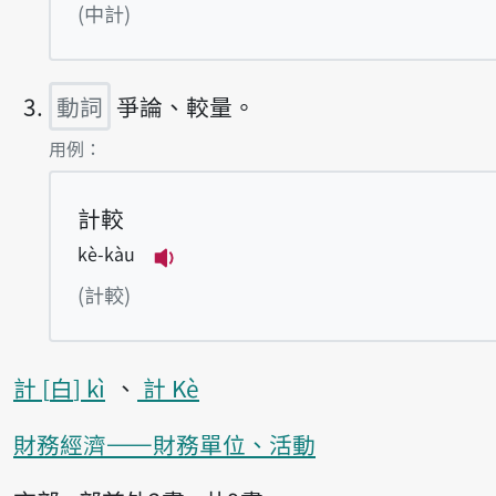
播放例句tiòng-kè
(中計)
動詞
爭論、較量。
第3項釋義的
用例：
計較
kè-kàu
播放例句kè-kàu
(計較)
計
白
kì
計 Kè
財務經濟——財務單位、活動