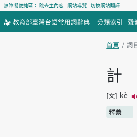
無障礙便捷區：
跳去主內容
網站導覽
切換網站翻譯
教育部
臺灣台語
常用詞
辭典
分類索引
聲
首頁
詞
主內容區
計
kè
文
釋義