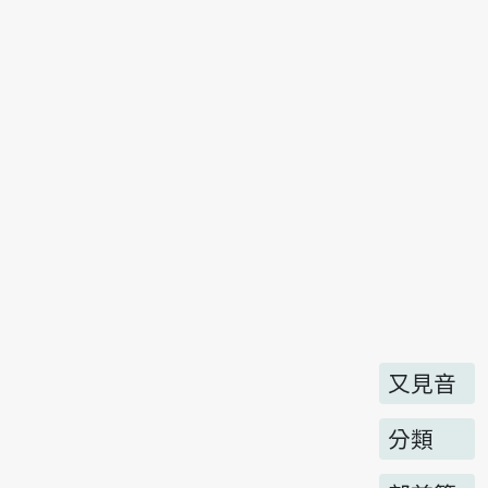
又見音
分類