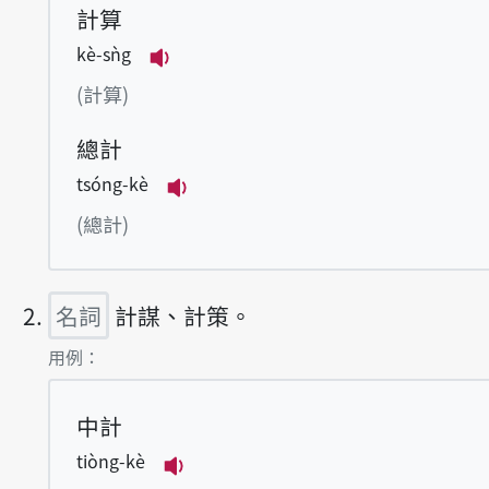
計算
kè-sǹg
播放例句kè-sǹg
(計算)
總計
tsóng-kè
播放例句tsóng-kè
(總計)
名詞
計謀、計策。
第2項釋義的
用例：
中計
tiòng-kè