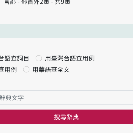
言部 - 部首外2畫 - 共9畫
台語查詞目
用臺灣台語查用例
查用例
用華語查全文
搜尋辭典