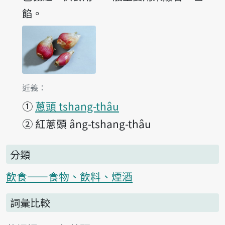
餡。
第1項釋義的
近義：
①
蔥頭 tshang-thâu
②
紅蔥頭 âng-tshang-thâu
分類
飲食——食物、飲料、煙酒
詞彙比較