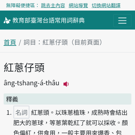
無障礙便捷區：
跳去主內容
網站導覽
切換網站翻譯
教育部
臺灣台語
常用詞
辭典
首頁
詞目：紅蔥仔頭（目前頁面）
紅蔥仔頭
主內容區塊
âng-tshang-á-thâu
播放主音讀âng-tshang-á
釋義
名詞
紅蔥頭。以珠蔥植珠，成熟時會結出
肥大的蔥球，等蔥葉乾紅了就可以採收。顏
色偏紅，供食用，一般主要用來爆香、包