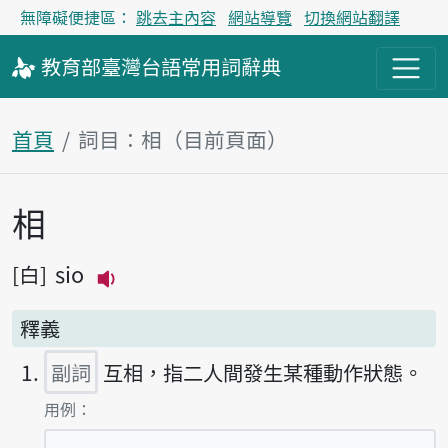
無障礙便捷區：
跳去主內容
網站導覽
切換網站翻譯
教育部
臺灣台語
常用詞
辭典
首頁
詞目：相（目前頁面）
相
主內容區塊
sio
白
播放主音讀sio
釋義
副詞
互相，指二人間發生某種動作狀態。
第1項釋義的
用例：