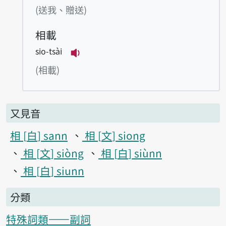
播放例句sio-sàng
(送我、贈送)
相載
sio-tsài
播放例句sio-tsài
(相載)
又見音
相
白
sann
相
文
siong
相
文
siòng
相
白
siùnn
相
白
siunn
分類
特殊詞類——副詞