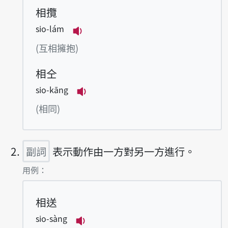
相攬
sio-lám
播放例句sio-lám
(互相擁抱)
相仝
sio-kāng
播放例句sio-kāng
(相同)
副詞
表示動作由一方對另一方進行。
第2項釋義的
用例：
相送
sio-sàng