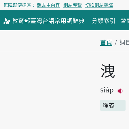
無障礙便捷區：
跳去主內容
網站導覽
切換網站翻譯
教育部
臺灣台語
常用詞
辭典
分類索引
聲
首頁
詞
主內容區
洩
sia̍p
播
釋義