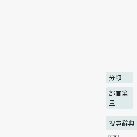
分類
部首筆
畫
搜尋辭典