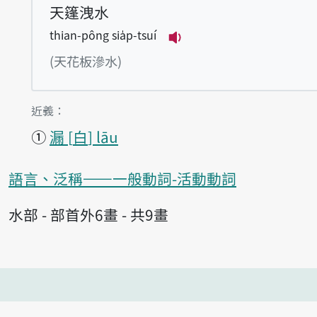
天篷洩水
thian-pông sia̍p-tsuí
播放例句thian-pông si
(天花板滲水)
第1項釋義的
近義：
①
漏
白
lāu
語言、泛稱——一般動詞-活動動詞
水部 - 部首外6畫 - 共9畫