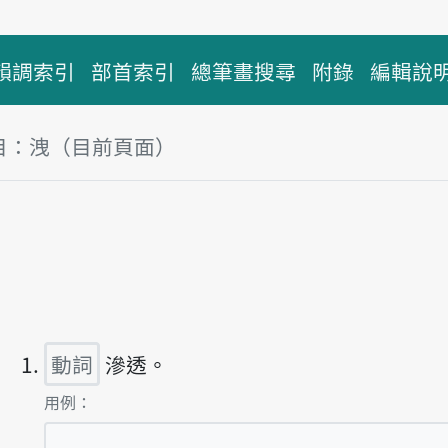
韻調索引
部首索引
總筆畫搜尋
附錄
編輯說
目：洩（目前頁面）
塊
放主音讀sia̍p
動詞
滲透。
第1項釋義的
用例：