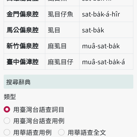
金門偏泉腔
虱目仔魚
sat-ba̍k-á-hîr
馬公偏泉腔
虱目
sat-ba̍k
新竹偏泉腔
麻虱目
muâ-sat-ba̍k
臺中偏漳腔
麻虱目仔
muâ-sat-ba̍k-á
搜尋辭典
類型
用臺灣台語查詞目
用臺灣台語查用例
用華語查用例
用華語查全文