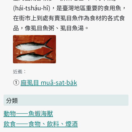
(hái-tsháu-hî)，是臺灣地區重要的食用魚，
在街市上到處有賣虱目魚作為食材的各式食
品，像虱目魚粥、虱目魚湯。
第1項釋義的
近義：
①
麻虱目 muâ-sat-ba̍k
分類
動物——魚蝦海獸
飲食——食物、飲料、煙酒