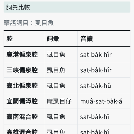
詞彙比較
詞彙比較表
華語詞目：虱目魚
腔
詞彙
音讀
鹿港偏泉腔
虱目魚
sat-ba̍k-hîr
三峽偏泉腔
虱目魚
sat-ba̍k-hîr
臺北偏泉腔
虱目魚
sat-ba̍k-hû
宜蘭偏漳腔
麻虱目仔
muâ-sat-ba̍k-á
臺南混合腔
虱目魚
sat-ba̍k-hî
高雄混合腔
虱目魚
sat-ba̍k-hî