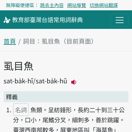
無障礙便捷區：
跳去主內容
網站導覽
切換網站翻譯
教育部
臺灣台語
常用詞
辭典
首頁
詞目：虱目魚（目前頁面）
虱目魚
主內容區塊
sat-ba̍k-hî
sat-ba̍k-hû
播放主音讀sat-ba̍k-h
釋義
名詞
魚類。呈紡錘形，長約二十到三十公
分，口小，尾鰭分叉，細刺多，善於跳躍。
臺灣西南部較多，屏東地區叫「海草魚」