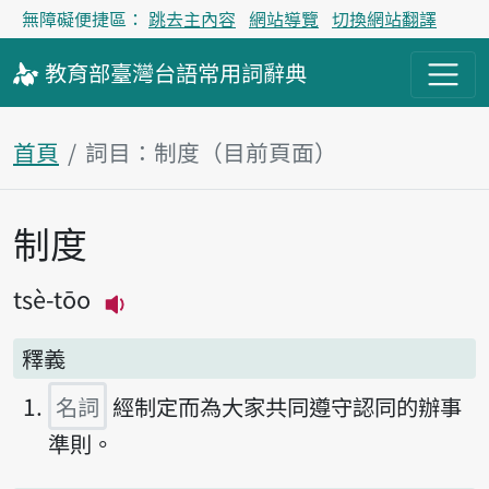
無障礙便捷區：
跳去主內容
網站導覽
切換網站翻譯
教育部
臺灣台語
常用詞
辭典
首頁
詞目：制度（目前頁面）
制度
主內容區塊
tsè-tōo
播放主音讀tsè-tōo
釋義
名詞
經制定而為大家共同遵守認同的辦事
準則。