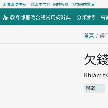
無障礙便捷區：
跳去主內容
網站導覽
切換網站翻譯
教育部
臺灣台語
常用詞
辭典
分類索引
聲
首頁
詞
主內容區
欠
Khiàm ts
釋義