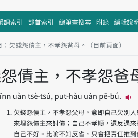
韻調索引
部首索引
總筆畫搜尋
附錄
編輯說
目：欠錢怨債主，不孝怨爸母。（目前頁面）
塊
錢怨債主，不孝怨爸
înn uàn tsè-tsú, put-hàu uàn pē-bú.
播
欠錢怨債主，不孝怨父母。意即自己欠別人
來埋怨債主來討債；自己不孝順，還反過來
自己不好。比喻不知反省，只會把責任推到