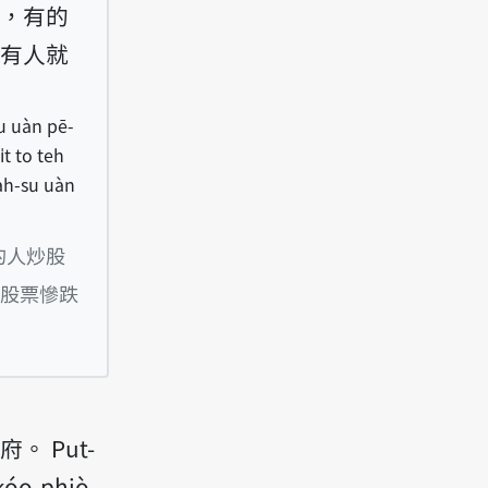
，有的
有人就
àu uàn pē-
̍t to teh
a̍h-su uàn
 tsînn uàn tsè-tsú, put-hàu uàn pē-bú”, ū ê lâ
的人炒股
股票慘跌
 Put-
 kóo-phiò