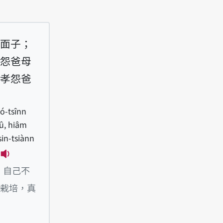
面子；
怨爸母
孝怨爸
hó-tsînn
iû, hiâm
sin-tsiànn
播放例句I khiàm--lâng ê tsînn bô hîng, koh mē tsè
；自己不
栽培，真