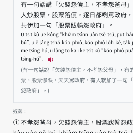
有一句話講「欠錢怨債主，不孝怨爸母」
人炒股票，股票落價，逐日都咧罵政府，
共伊加一句「股票跋輸怨政府」。
Ū tsi̍t kù uē kóng “khiàm tsînn uàn tsè-tsú, put-h
bú”, ū ê lâng tshá-kóo-phiò, kóo-phiò lo̍h-kè, ta̍k-ji
mē tsìng-hú, ū lâng tō kā i ke tsi̍t kù “kóo-phiò pu
tsìng-hú”.
播放例句Ū tsi̍t kù uē kóng “khiàm
(有一句話說「欠錢怨債主，不孝怨父母」，有
票，股票慘跌，天天罵政府，有人就加了一句「
怨政府」。)
第1項釋義的
近義：
①
不孝怨爸母，欠錢怨債主，股票跋輸怨政府。
hàu uàn pē-bú, khiàm tsînn uàn tsè-tsú,