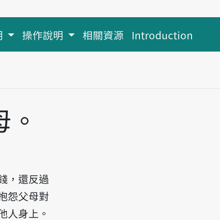
明
操作說明
相關資源
Introduction
母。
放主音讀Khiàm tsînn uàn tsè-tsú, put-hàu uàn
錢，還反過
抱怨父母對
他人身上。