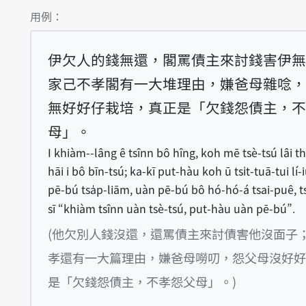
第1項釋義的
用例：
伊欠人的錢無還，閣罵債主來討錢害伊無
家己不孝閣有一大堆理由，嫌爸母雜唸，
無好好仔栽培，真正是「欠錢怨債主，不
母」。
I khiàm--lâng ê tsînn bô hîng, koh mē tsè-tsú lâi t
hāi i bô bīn-tsú; ka-kī put-hàu koh ū tsi̍t-tuā-tui lí-
pē-bú tsa̍p-liām, uàn pē-bú bô hó-hó-á tsai-puê, t
sī “khiàm tsînn uàn tsè-tsú, put-hàu uàn pē-bú”.
(他欠別人錢沒還，還罵債主來討債害他沒面子
孝還有一大篇理由，嫌爸母嘮叨，怨父母沒好好
是「欠錢怨債主，不孝怨父母」。)