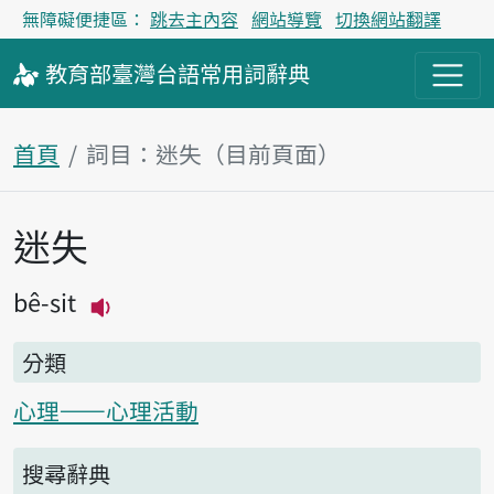
無障礙便捷區：
跳去主內容
網站導覽
切換網站翻譯
教育部
臺灣台語
常用詞
辭典
首頁
詞目：迷失（目前頁面）
迷失
主內容區塊
bê-sit
播放主音讀bê-sit
分類
心理——心理活動
搜尋辭典