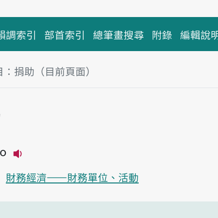
韻調索引
部首索引
總筆畫搜尋
附錄
編輯說
目：捐助（目前頁面）
塊
助
ōo
播放主音讀kuan-tsōo
財務經濟——財務單位、活動