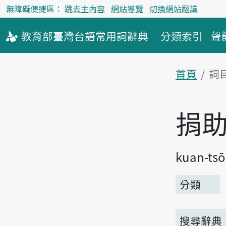
無障礙便捷區：
跳去主內容
網站導覽
切換網站翻譯
教育部
臺灣台語
常用詞
辭典
分類索引
聲
首頁
詞
主內容區
捐
kuan-ts
分類
搜尋辭典