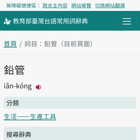
無障礙便捷區：
跳去主內容
網站導覽
切換網站翻譯
教育部
臺灣台語
常用詞
辭典
首頁
詞目：鉛管（目前頁面）
鉛管
主內容區塊
iân-kóng
播放主音讀iân-kóng
分類
生活——生產工具
搜尋辭典